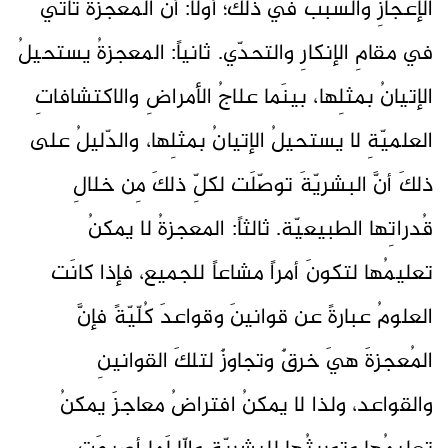
الإعجازِ والسّببُ في ذلكَ؛ أوّلاً: أنَّ المُعجزةَ تأتي
في مقامِ الإنكارِ والتحدّي. ثانياً: المعجزةُ يستحيلُ
الإتيانُ بمثلِها، بينَما علاجُ الأمراضِ والاكتشافاتِ
العلميّةِ لا يستحيلُ الإتيانُ بمثلِها، والدّليلُ على
ذلكَ أنَّ البشريّةَ توصّلَت لكلِّ ذلكَ مِن خلالِ
قُدراتِها الطبيعيّة. ثالثاً: المعجزةُ لا يمكنُ
تعليمُها لتكونَ أمراً مشاعاً للجميع، فإذا كانَت
العلومُ عبارةً عن قوانينَ وقواعدَ كُلّيّةً فإنَّ
المُعجزةَ هيَ خرقٌ وتجاوزٌ لتلكَ القوانينِ
والقواعد، ولذا لا يمكنُ افتراضُ معاجزَ يمكنُ