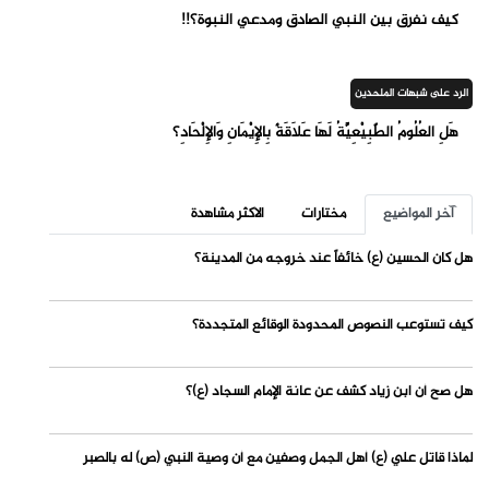
كيف نفرق بين النبي الصادق ومدعي النبوة؟!!
الرد على شبهات الملحدين
هَلِ العُلُومُ الطّبِيْعِيَّةُ لَهَا عَلَاقَةٌ بِالإِيْمَانِ وَالإِلْحَادِ؟
آخر المواضيع
مختارات
الاكثر مشاهدة
هل كان الحسين (ع) خائفاً عند خروجه من المدينة؟
كيف تستوعب النصوص المحدودة الوقائع المتجددة؟
هل صح أن ابن زياد كشف عن عانة الإمام السجاد (ع)؟
لماذا قاتل علي (ع) أهل الجمل وصفين مع أن وصية النبي (ص) له بالصبر