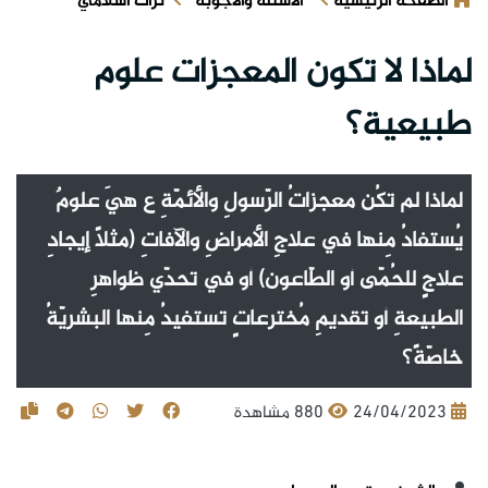
الصفحة الرئيسية
الأسئلة والأجوبة
تراث اسلامي
لماذا لا تكون المعجزات علوم
طبيعية؟
لماذا لم تكُن معجزاتُ الرّسولِ والأئمّةِ ع هيَ علومٌ
يُستفادُ مِنها في علاجِ الأمراضِ والآفاتِ (مثلاً إيجادِ
علاجٍ للحُمّى أو الطّاعون) أو في تحدّي ظواهرِ
الطبيعةِ أو تقديمِ مُخترعاتٍ تستفيدُ مِنها البشريّةُ
خاصّةً؟
24/04/2023
880 مشاهدة