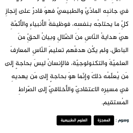
في جانبِه المادّيّ والطبيعيّ فهوَ قادرٌ على إنجازِ
كلِّ ما يحتاجُه بنفسِه، فوظيفةُ الأنبياءِ والأئمّةِ
هيَ هدايةُ النّاسِ منَ الضّلالِ وبيانُ الحقِّ منَ
الباطل، ولم يكُن هدفُهم تعليمَ النّاسِ المعارفَ
العلميّةَ والتكنولوجيّة، فالإنسانُ ليسَ بحاجةٍ إلى
مَن يُعلّمُه ذلكَ وإنّما هوَ بحاجةٍ إلى مَن يهديهِ
في مسيرِه الاعتقاديّ والأخلاقيّ إلى الصّراطِ
المُستقيم.
وسوم :
المعجزة
العلوم الطبيعية