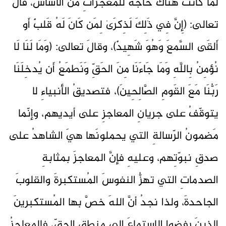
لَما كانَت هناكَ حاجةٌ للمُعجزاتِ منَ الأساس، قالَ
تعالى: (إِنَّ فِي ذَٰلِكَ لَذِكرَىٰ لِمَن كَانَ لَهُ قَلبٌ أَو
أَلقَى السَّمعَ وَهُوَ شَهِيدٌ)، وقالَ تعالى: (وَمَا لَنَا لَا
نُؤمِنُ بِاللَّهِ وَمَا جَاءَنَا مِنَ الحَقِّ وَنَطمَعُ أَن يُدخِلَنَا
رَبُّنَا مَعَ القَومِ الصَّالِحِينَ)، فتصديقُ الأنبياءِ لا
يتوقّفُ على جريانِ المعاجزِ على أيديهم، وإنّما
مَضمونُ الرّسالةِ التي يحملونَها هيَ الشاهدُ على
صدقِ نبوّتِهم، وعليهِ فإنَّ المعاجزَ بمثابةِ
الصدماتِ التي تهزُّ النفوسَ المُستكبرةَ والقلوبَ
الجاحدةَ، ولذا نجدُ أنَّ اللهَ خصَّ بها المُستكبرينَ
الذينَ رفضوا الاستماعَ إلى منطقِ الحقِّ، فالمعاجزُ