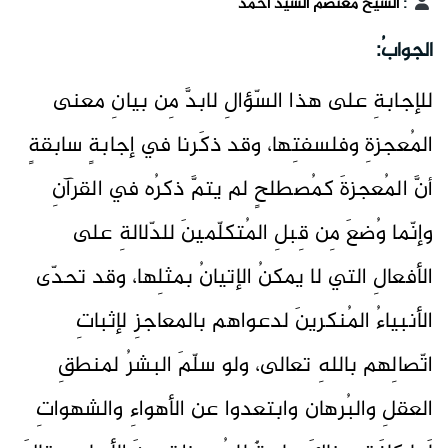
:
الشيخ معتصم السيد احمد
الجوابُ:
للإجابةِ على هذا السّؤالِ لابدَّ مِن بيانِ معنى
المُعجزةِ وفلسفتِها، وقد ذكَرنا في إجابةٍ سابقةٍ
أنَّ المُعجزةَ كمُصطلحٍ لم يتمَّ ذكرُه في القرآنِ
وإنّما وُضعَ مِن قِبلِ المُتكلّمينَ للدّلالةِ على
الأفعالِ التي لا يمكنُ الإتيانُ بمثلِها، وقد تحدّى
الأنبياءُ المُنكرينَ لدعواهم بالمعاجزِ لإثباتِ
اتّصالِهم باللهِ تعالى، ولو سلّمَ البشرُ لمنطقِ
العقلِ والبُرهان وابتعدوا عن الأهواءِ والشهواتِ