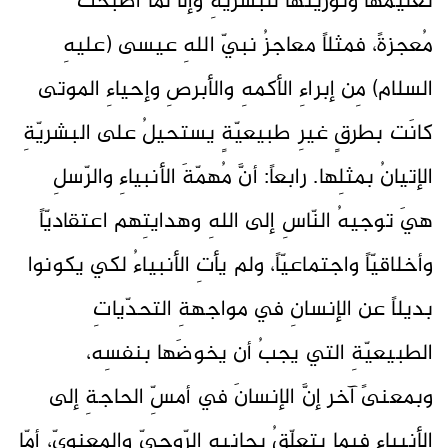
تعليمُها وتوريثُها للبشريّةِ وإلّا لَما أصبحَت
مُعجزةً، فمثلاً معاجزُ نبيّ اللهِ عيسى (عليهِ
السلام) مِن إبراءِ الأكمهِ والأبرصِ وإحياءِ الموتى
كانَت بطرقٍ غيرِ طبيعيّةٍ يستحيلُ على البشريّةِ
الإتيانُ بمثلِها. رابعاً: أنَّ مُهمّةَ الأنبياءِ والرّسلِ
هيَ توجيهُ النّاسِ إلى اللهِ وهدايتِهم اعتقاديّاً
وأخلاقيّاً واجتماعيّاً، ولم يأتِ الأنبياءُ لكي يكونوا
بديلاً عن الإنسانِ في مواجهةِ التحدّياتِ
الطبيعيّةِ التي يجبُ أن يخوضَها بنفسِه،
وبمعنىً آخر إنَّ الإنسانَ في أمسِّ الحاجةِ إلى
الأنبياءِ فيما يتعلّقُ بجانبِه الرّوحيّ والمعنويّ، أمّا