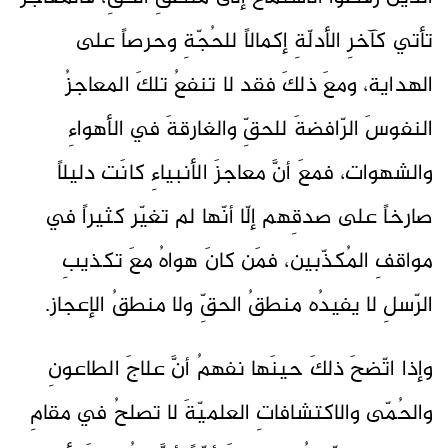
تأتي كآخرِ الأدلّةِ إكمالاً للحُجّةِ وحرصاً على
الهداية، ومعَ ذلكَ فقد لا تنفعُ تلكَ المعاجزُ
النفوسَ الرّافضةَ للحقِّ والغارقةَ في الأهواءِ
والشهوات، فمعَ أنَّ معاجزَ الأنبياءِ كانَت دليلاً
صارخاً على صدقِهم إلّا أنّها لم تغيّر كثيراً في
مواقفِ المُكذّبين، فمَن كانَ هواهُ معَ تكذيبِ
الرّسلِ لا يفيدُه منطقُ الحقِّ ولا منطقُ الإعجاز.
وإذا اتّضحَ ذلكَ حينَها نفهمُ أنَّ علاجَ الطاعونِ
والحُمّى والاكتشافاتِ العلميّةَ لا تصلحُ في مقامِ