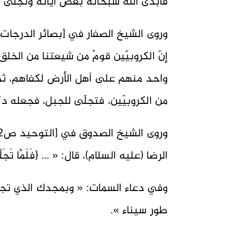
فأبدى الله سبحانه بعضَ آياته وتجلّى ربُّ
إنّ الكروبيّين قومٌ من شيعتنا من الخلق 
واحد منهم على أهل الأرض لكفاهم، ثمّ ق
من الكروبيّين، فتجلّى للجبل، فجعله دكا
الرضا (عليه السلام)، قال: « ... {فَلَمَّا تَجَلَّى
وفي دعاء السمات: « وبمجدك الذي تجل
طور سيناء ».