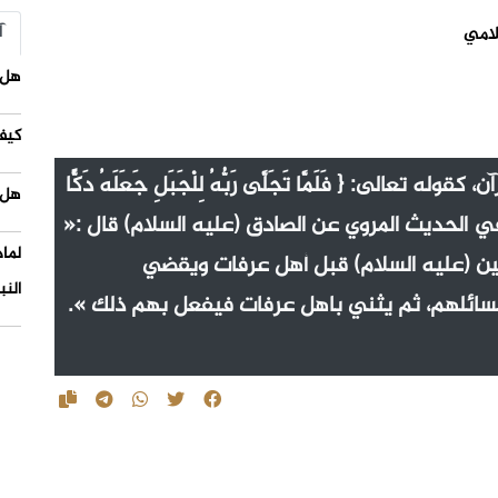
آ
لامي
هل 
كيف
عالى: { فَلَمَّا تَجَلَّى رَبُّهُ لِلْجَبَلِ جَعَلَهُ دَكًّا
هل 
 مُوسَى صَعِقًا} (سورة الأعراف: 143)، وفي الحديث المروي عن الصادق (عليه السلام) قال :«
لما
حسين (عليه السلام) قبل أهل عرفات ويقضي
النب
ئلهم، ثم يثني باهل عرفات فيفعل بهم ذلك ».