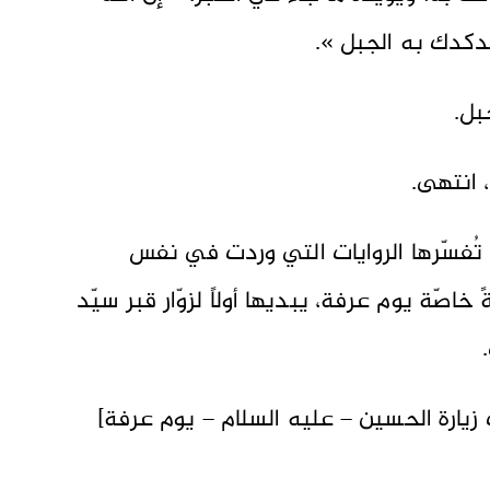
دكدك به الجبل ».
بل.
 انتهى.
ن تُفسّرها الروايات التي وردت في نفس
خاصّة يوم عرفة، يبديها أولاً لزوّار قبر سيّد
ابن قولويه في [باب 70 ثواب زيارة الحسين – عليه السلام – يوم عرفة]