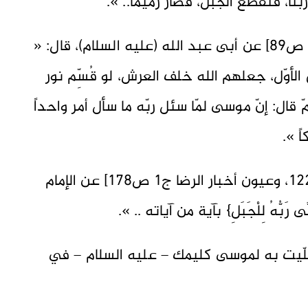
نا، فتقطّع الجبل، فصار رميماً.. ».
وروى الشيخ الصفار في [بصائر الدرجات ص89] عن أبى عبد الله (عليه السلام)، قال: «
الأوّل، جعلهم الله خلف العرش، لو قُسِّم نور
ال: إنّ موسى لمّا سئل ربّه ما سأل أمر واحداً
ً ».
وروى الشيخ الصدوق في [التوحيد ص122، وعيون أخبار الرضا ج1 ص178] عن الإمام
 رَبُّهُ لِلْجَبَلِ} بآية من آياته .. ».
ّيت به لموسى كليمك – عليه السلام – في