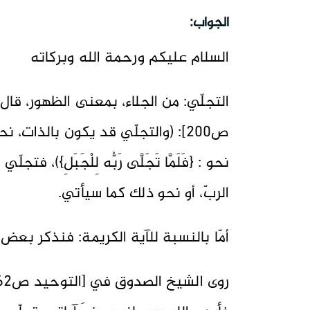
الجواب:
السلام عليكم ورحمة الله وبركاته
التجلّي: من الجلاء، بمعنى الظهور، قال
ص200]: (والتجلّي قد يكون بالذات، نحو
نحو : {فَلَمَّا تَجَلَّى رَبُّه لِلْجَبَلِ})،
الربّ، أو نحو ذلك كما سيأتي.
أمّا بالنسبة للآية الكريمة: فنذكر بعض 