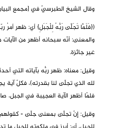
وقال الشيخ الطبرسيّ في [مجمع البيان ج4 ص52
({فَلَمَّا تَجَلَّى رَبُّهُ لِلْجَبَلِ} أي: ظ
والمعنى: أنّه سبحانه أظهر من الآيات م
غير جائزة.
وقيل: معناه: ظهر ربُّه بآياته التي أحد
لله الذي تجلّى لنا بقدرته)، فكلّ آية يج
فلمّا أظهر الآية العجيبة في الجبل، صار
وقيل: إنّ تجلّى بمعنى جلّى - كقولهم حد
للجبل، أي: أبرز في ملكوته للجبل ما تدكك