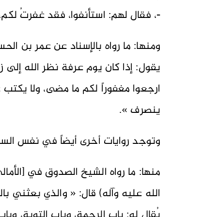
-، فقال لهم: استأنفوا، فقد غفرتُ لكم
ومنها: ما رواه بالإسناد عن عمر بن الح
يقول: إذا كان يوم عرفة نظر الله إلى زو
ارجعوا مغفوراً لكم ما مضى، ولا يكتب
ينصرف ».
وتوجد روايات أخرى أيضاً في نفس السي
الله عليه وآله) قال: « والذي بعثني بالحقّ
يُقال له: باب الرحمة، وباب التوبة، وبا