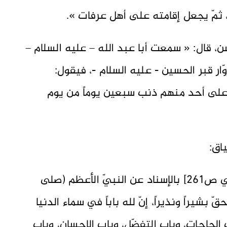
، ثمّ يجعل إقامته على أهل عرفات ».
سن، قال: « سمعت أبا عبد الله – عليه السلام –
ّار قبر الحسين - عليه السلام -، فيقول:
 على أحد منهم ذنب سبعين يوماً من يوم
اق:
منها: ما رواه الشيخ الصدوق في [الأمالي ص261] بالإسناد عن النبيّ الأعظم (صلى
 بشيراً ونذيراً، إنّ لله باباً في سماء الدنيا
ب الحاجات، وباب التفضّل، وباب الإحسان، وباب