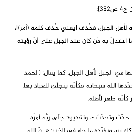
3]:
هر أمرُ ربّه لأهل الجبل، فحُذف [يعني حُذف كلمة (أمر)]،
ا استدلّ به مَن كان عند الجبل على أنّ رؤيته
ثها في الجبل لأهل الجبل، كما يقال: (الحمد
دّدها الله سبحانه فكأنّه يتجلّى للعباد بها،
 كأنّه ظهر لأهله.
ّث وتحدّث -، وتقديره: جلّى ربُّه أمرَه
 به، ويؤيّده ما جاء في الخبر: « إنّ الله