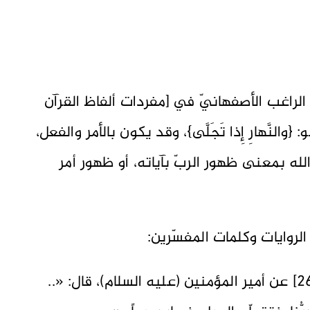
 الراغب الأصفهانيّ في [مفردات ألفاظ القرآن
: {والنَّهارِ إِذا تَجَلَّى}، وقد يكون بالأمر والفعل،
 فتجلّي الله بمعنى ظهور الربّ بآياته، أو ظهور أمر
الروايات وكلمات المفسّرين:
روى الشيخ الصدوق في [التوحيد ص262] عن أمير المؤمنين (عليه السلام)، قال: «..