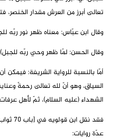
تعالى أبرز من العرش مقدار الخنصر، فت
وقال ابن عبّاس: معناه ظهر نور ربّه للج
وقال الحسن: لمّا ظهر وحي ربّه للجبل)،
أمّا بالنسبة للرواية الشريفة: فيمكن أ
السياق، وهو أنّ لله تعالى رحمةً وعنايةً 
الشهداء (عليه السلام)، ثمّ لأهل عرفات.
فقد نقل 
عدّة روايات: