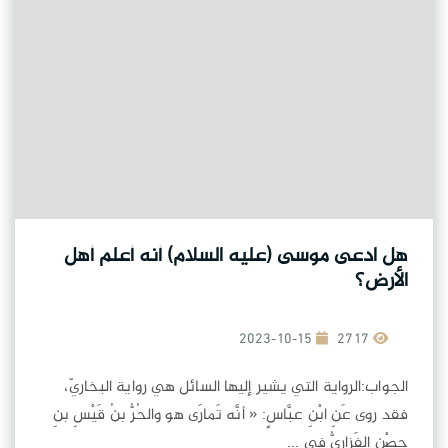
هل ادعى موسى (عليه السلام) أنه أعلم أهل
الأرض؟
2023-10-15
2717
الجواب:الرواية التي يشير إليها السائل هي رواية البخاريّ،
فقد روى عَنِ ابْنِ عبَّاسٍ: « أنَّه تَمارَى هو والحُرُّ بنُ قَيْسِ بنِ
حِصْنٍ الفَزارِيُّ في ...