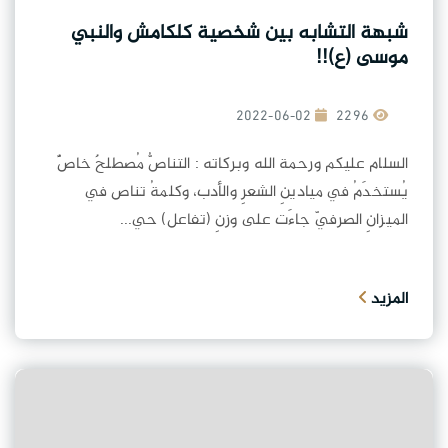
شبهة التشابه بين شخصية كلكامش والنبي
موسى (ع)!!
2022-06-02
2296
السلام عليكم ورحمة الله وبركاته : التناصُّ مُصطلحٌ خاصٌّ
يُستخدَمُ في ميادينِ الشعرِ والأدب، وكلمةُ تناص في
الميزانِ الصرفيّ جاءَت على وزنِ (تفاعل) حي...
المزيد