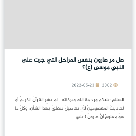
هل مر هارون بنفس المراحل التي جرت على
النبي موسى (ع)؟
2022-05-23
2082
السلام عليكم ورحمة الله وبركاته : لم يُشِر القرآنُ الكريمُ أو
أحاديثُ المعصومينَ لأيّ تفاصيلَ تتعلّقُ بهذا الشأن، وكلُّ ما
هوَ معلومٌ أنَّ هارونَ (علي...