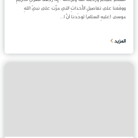
ووقَفنا على تفاصيلِ الأحداثِ التي مرَّت على نبيّ اللهِ
موسى (عليهِ السلام) لوجَدنا أنَّ ا...
المزيد