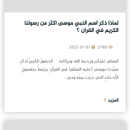
لماذا ذكر اسم النبي موسى أكثر من رسولنا
الكريم في القران ؟
2022-01-01
2780
السلام عليكم ورحمة الله وبركاته : الحضورُ الكبيرُ لذكرِ
سيّدنا موسى (عليهِ السلام) في القرآنِ يرتبطُ بتفصيلِ
الأحداثِ التي جرَت بينَه وبي...
المزيد