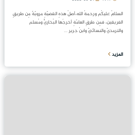
السلامُ عليكُم ورحمةُ الله،أصلُ هذهِ القضيّةِ مرويّةٌ مِن طريقِ
الفريقين، فمِن طرقِ العامّةِ أخرجَها البُخاريُّ ومُسلم
والترمذيّ والنسائيّ وابنُ جرير ...
المزيد