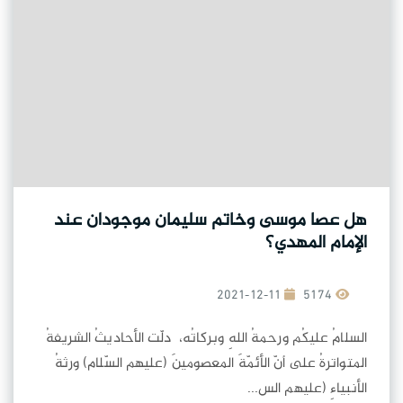
هل عصا موسى وخاتم سليمان موجودان عند
الإمام المهدي؟
2021-12-11
5174
السلامُ عليكُم ورحمةُ اللهِ وبركاتُه، دلّت الأحاديثُ الشريفةُ
المتواترةُ على أنّ الأئمّةَ المعصومينَ (عليهم السّلام) ورثةُ
الأنبياءِ (عليهم الس...