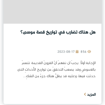
هل هناك تضارب في تواريخ قصة موسى؟
2023-08-17
856
الإجابة:أولاً: يجبُ أن نفهمَ أنّ القرونَ القديمة تتسمُ
بالغموضِ وقد يصعبُ التحققُ من تواريخ الأحداثِ التي
حدثت فيها، وعليه قد يظلُّ هناك جزءٌ من الشكِ...
المزيد