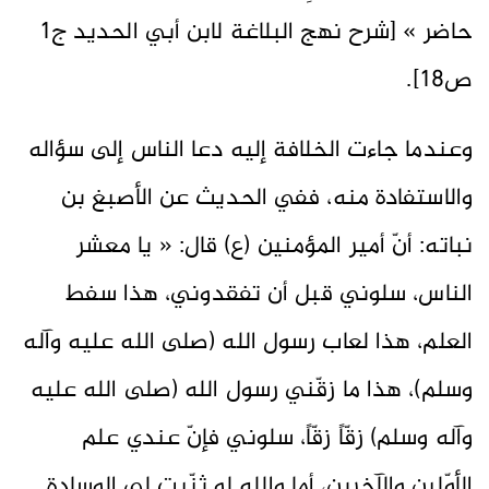
حاضر » [شرح نهج البلاغة لابن أبي الحديد ج1
ص18].
وعندما جاءت الخلافة إليه دعا الناس إلى سؤاله
والاستفادة منه، ففي الحديث عن الأصبغ بن
نباته: أنّ أمير المؤمنين (ع) قال: « يا معشر
الناس، سلوني قبل أن تفقدوني، هذا سفط
العلم، هذا لعاب رسول الله (صلى الله عليه وآله
وسلم)، هذا ما زقّني رسول الله (صلى الله عليه
وآله وسلم) زقّاً زقّاً، سلوني فإنّ عندي علم
الأوّلين والآخرين، أما والله لو ثنّيت لي الوسادة