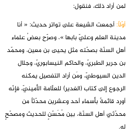
لمن أراد ذلك، فنقول:
أوّلاً:
أجمعت الشيعة على تواتر حديث: « أنا
مدينة العلم وعليّ بابها »، وصرّح بعضُ علماء
أهل السنّة بصحّته مثل يحيى بن معين، ومحمّد
بن جرير الطبريّ، والحاكم النيسابوريّ، وجلال
الدين السيوطيّ، ومَن أراد التفصيل يمكنه
الرجوع إلى كتاب (الغدير) للعلّامة الأمينيّ، فإنّه
أورد قائمةً بأسماء أحد وعشرين محدّثاً من
محدّثي أهل السنّة، بين مُحَسّنٍ للحديث ومصحّحٍ
له.