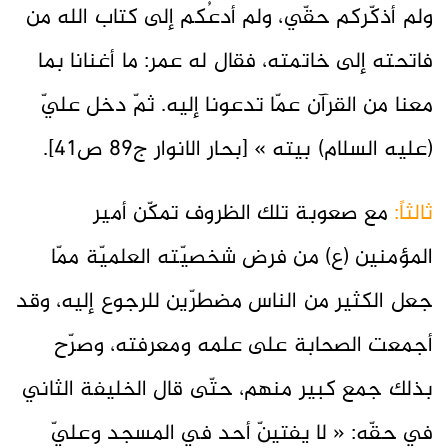
ولم أذكّركم حقّي، ولم أدعُكم إلى كتاب الله من
فاتحته إلى خاتمته، فقال له عمر: ما أغنانا بما
معنا من القرآن عمّا تدعونا إليه. ثمّ دخل عليّ
(عليه السلام) بيته » [بحار الانوار ج89 ص41].
ثالثاً:
مع صعوبة تلك الظروف تمكّن أمير
المؤمنين (ع) من فرض شخصيّته العلميّة ممّا
جعل الكثير من الناس مضطرّين للرجوع إليه، وقد
أجمعت الصحابة على علمه ومعرفته، وصرّح
بذلك جمع كبير منهم، حتّى قال الخليفة الثاني
في حقّه: « لا يفتِينّ أحد في المسجد وعليّ