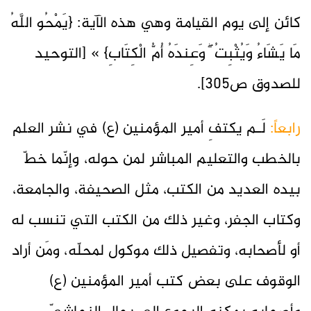
كائن إلى يوم القيامة وهي هذه الآية: {يَمْحُو اللَّهُ
مَا يَشَاءُ وَيُثْبِتُ ۖ وَعِندَهُ أُمُّ الْكِتَابِ} » [التوحيد
للصدوق ص305].
رابعاً:
لَـم يكتفِ أمير المؤمنين (ع) في نشر العلم
بالخطب والتعليم المباشر لمن حوله، وإنّما خطّ
بيده العديد من الكتب، مثل الصحيفة، والجامعة،
وكتاب الجفر، وغير ذلك من الكتب التي تنسب له
أو لأصحابه، وتفصيل ذلك موكول لمحلّه، ومَن أراد
الوقوف على بعض كتب أمير المؤمنين (ع)