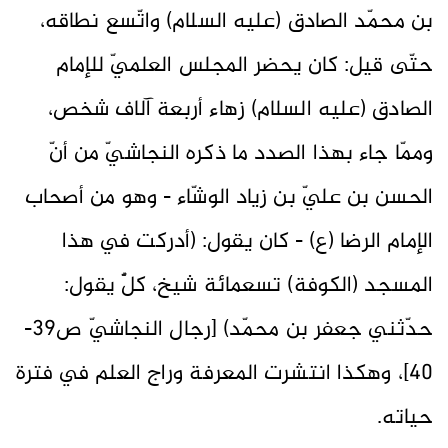
بن محمّد الصادق (عليه السلام) واتّسع نطاقه،
حتّى قيل: كان يحضر المجلس العلميّ للإمام
الصادق (عليه السلام) زهاء أربعة آلاف شخص،
وممّا جاء بهذا الصدد ما ذكره النجاشيّ من أنّ
الحسن بن عليّ بن زياد الوشّاء - وهو من أصحاب
الإمام الرضا (ع) - كان يقول: (أدركت في هذا
المسجد (الكوفة) تسعمائة شيخ، كلٌّ يقول:
حدّثني جعفر بن محمّد) [رجال النجاشيّ ص39-
40]، وهكذا انتشرت المعرفة وراج العلم في فترة
حياته.