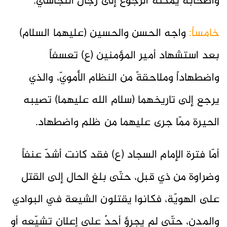
وأصحابه يمكنه الرجوع إلى رجال النجاشيّ.
خامساً:
واجه الحسن والحسين (عليهما السلام)
بعد استشهاد أمير المؤمنين (ع) تعسفاً
واضطهاداً وملاحقةً من النظام الأمويّ، والذي
يرجع إلى تاريخهما (سلام الله عليهما) تصيبه
الحيرة ممّا جرى عليهما من ظلم واضطهاد.
أمّا فترة الإمام السجاد (ع) فقد كانت أشدّ عنفاً
وضراوة من ذي قبل، حتّى بلغ الحال إلى القتل
على الهويّة، فكانوا يقتلون الشيعة في البوادي
والمدن، حتّى لم يجرؤ أحدٌ على إعلان تشيّعه أو