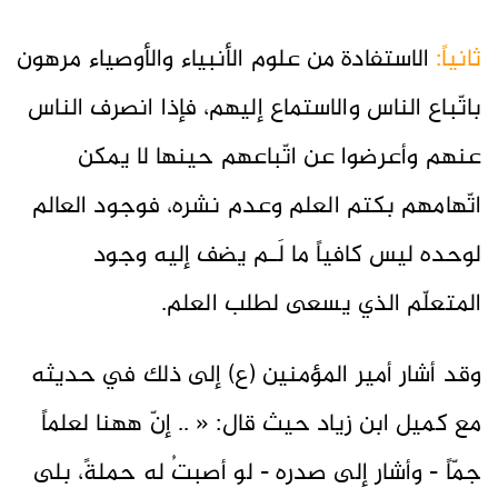
ثانياً:
الاستفادة من علوم الأنبياء والأوصياء مرهون
باتّباع الناس والاستماع إليهم، فإذا انصرف الناس
عنهم وأعرضوا عن اتّباعهم حينها لا يمكن
اتّهامهم بكتم العلم وعدم نشره، فوجود العالم
لوحده ليس كافياً ما لَـم يضف إليه وجود
المتعلّم الذي يسعى لطلب العلم.
وقد أشار أمير المؤمنين (ع) إلى ذلك في حديثه
مع كميل ابن زياد حيث قال: « .. إنّ ههنا لعلماً
جمّاً - وأشار إلى صدره - لو أصبتُ له حملةً، بلى