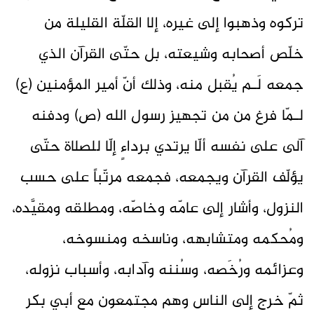
تركوه وذهبوا إلى غيره، إلا القلّة القليلة من
خلّص أصحابه وشيعته، بل حتّى القرآن الذي
جمعه لَـم يُقبل منه، وذلك أنّ أمير المؤمنين (ع)
لـمّا فرغ من من تجهيز رسول الله (ص) ودفنه
آلى على نفسه ألّا يرتدي برداءٍ إلّا للصلاة حتّى
يؤلّف القرآن ويجمعه، فجمعه‌ مرتّباً على حسب‌
النزول‌، وأشار إلى عامّه‌ وخاصّه‌، ومطلقه‌ ومقيَّده‌،
ومُحكمه‌ ومتشابهه‌، وناسخه‌ ومنسوخه‌،
وعزائمه‌ ورُخَصه‌، وسُننه‌ وآدابه‌، وأسباب نزوله،
ثمّ خرج إلى الناس وهم مجتمعون مع أبي بكر