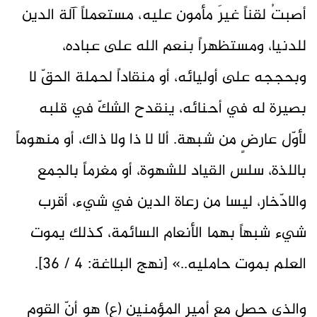
أصبتُ لقناً غيرَ مأمون عليه، مستعملاً آلة الدين
للدنيا، ومستظهراً بنعم الله على عباده،
وبحججه على أوليائه، أو منقاداً لحملة الحقّ لا
بصيرة له في أحنائه، ينقدح الشكّ في قلبه
لأوّل عارضٍ من شبهة. ألا لا ذا ولا ذاك، أو منهوماً
باللذة، سلس القياد للشهوة، أو مغرماً بالجمع
والادّخار، ليسا من رعاة الدين في شيء، أقرب
شيء شبهاً بهما الأنعام السائمة، كذلك يموت
العلم بموت حامليه..» [نهج البلاغة: 4 / 36].
والذي حصل مع أمير المؤمنين (ع) هو أنّ القوم