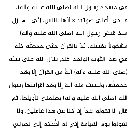
في مسجد رسول الله (صلى الله عليه وآله)،
فنادى بأعلى صوته: « أيّها الناس، إنّي لَـم أزل
منذ قبض رسول الله (صلى الله عليه وآله)
مشغولاً بغسله، ثمّ بالقرآن حتّى جمعتُه كلّه
في هذا الثوب الواحد، فلم ينزل الله على نبيّه
(صلى الله عليه وآله) آيةً من القرآن إلّا وقد
جمعتُها، وليست منه آية إلّا وقد أقرأنيها رسول
الله (صلى الله عليه وآله) وعلّمني تأويلها، ثمّ
قال: لا تقولوا غداً إنّا كنّا عن هذا غافلين، ولا
تقولوا يوم القيامة إنّي لم أدُعكم إلى نصرتي