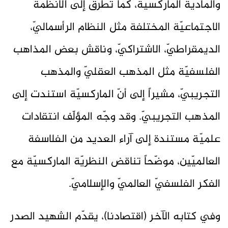
والمادّية الماركسيّة، كما تطرّق إلى الأنظمة
الاجتماعيّة المختلفة مثل النظام الرأسماليّ،
الديمقراطيّ، الاشتراكيّ، وناقش بعض المذاهب
الفلسفيّة مثل المذهب العقليّ والمذهب
التجريبيّ، مشيراً إلى أنّ الماركسيّة استندت إلى
المذهب التجريبيّ. وقد وجّه المؤلّف انتقادات
علميّة مستندة إلى آراء العديد من الفلاسفة
العالميّين، موضّحاً تناقض النظريّة الماركسيّة مع
الفكر الفلسفيّ العالميّ والإسلاميّ.
وفي كتابه الآخر (اقتصادنا)، يقدّم الشهيد الصدر