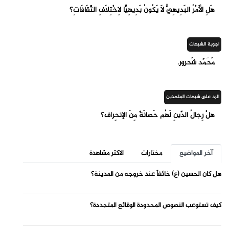
هَلِ الأَمْرُ البَدِيهِيُّ لَا يَكُونُ بَدِيهِيًّا لِاخْتِلَافِ الثَّقَافَاتِ؟
أجوبة الشبهات
مُحَمّد شُحرور.
الرد على شبهات الملحدين
هلْ رِجالُ الدّينِ لَهُم حَصانَةٌ مِنَ الإنحِراف؟
آخر المواضيع
مختارات
الاكثر مشاهدة
هل كان الحسين (ع) خائفاً عند خروجه من المدينة؟
كيف تستوعب النصوص المحدودة الوقائع المتجددة؟