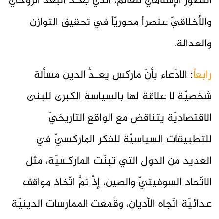
التصوّر الإسلاميّ للعالم، الذي يعـدُّ البعد الروحيّ
والأخلاقيّ عنصراً محوريّاً في تحقيق التوازن
والعدالة.
رابعاً
: الادّعاء بأنّ ماركس يعـدُّ الدين مسألة
شخصيّة لا علاقة لها بالسياسة الكبرى للبنى
الاقتصاديّة يتناقض مع الواقع التاريخيّ
للتطبيقات السياسيّة للفكر الماركسيّ في
العديد من الدول التي تبنّت الماركسيّة، مثل
الاتّحاد السوفيتيّ والصين، إذْ تمَّ اتّخاذ مواقف
عدائيّة اتّجاه الأديان، وقُمعت الممارسات الدينيّة