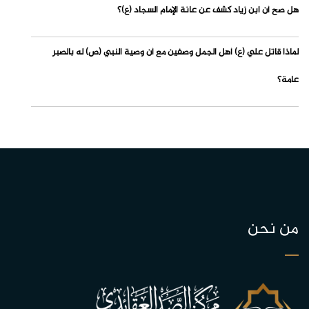
هل صح أن ابن زياد كشف عن عانة الإمام السجاد (ع)؟
لماذا قاتل علي (ع) أهل الجمل وصفين مع أن وصية النبي (ص) له بالصبر
عامة؟
من نحن