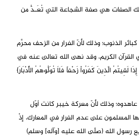
لك الصفات هي صفة الشجاعة التي تُعَـدُّ من
كبائر الذنوب؛ وذلك لأنّ الفرار من الزحف محرَّم
ي القرآن الكريم، وقد نهى الله تعالى عنه في
َقِيتُمُ الَّذِينَ كَفَرُواْ زَحْفاً فَلاَ تُوَلُّوهُمُ الأَدْبَارَ}
 عاهدوه؛ وذلك لأنّ معركة خيبر كانت أوّل
ا المسلمون على عدم الفرار في المعارك، إذْ
ايع رسول الله (صلّى الله عليه [وآله] وسلم)