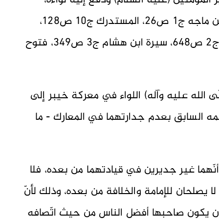
 المؤمنين (عليه السلام) ودفع إليه لواءه،
فكان الفتح على يديه [ينظر: صحيح ابن ماجه ج1 ص26، المستدرك ج10 ص128،
خصائص أمير المؤمنين ص40، المغازي ج2 ص648، سيرة ابن هشام ج3 ص349، فتوح
لّى الله عليه وآله) اللواء في معركة خيبر إلى
ع علمه السابق بعدم جدارتهما في المعارك - ما
وأنّهما غير جديرين في قيادتهما من بعده، فلا
ا يصلحان للإمامة والخلافة من بعده، وذلك لأنّ
 أن يكون صاحبها أفضل الناس من حيث اتّصافه