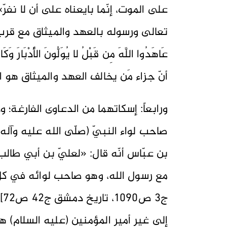
تعالى ورسوله بالعهد والميثاق مع قرب المب
أنّ جزاء مَن يخالف العهد والميثاق هو ا
ورابعاً: إسكاتهما من الدعاوى الفارغة؛ و
صاحب لواء النبيّ (صلّى الله عليه وآل
بن عبّاس أنّه قال: «لعليّ بن أبي طالب 
ج3
إلى غير أمير المؤمنين (عليه السلام) هو