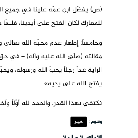
(ص) يفضّل ابن عمّه علينا في جميع الغز
للمعارك لكان الفتح على أيدينا، فلـمّا د
وخامساً: إظهار عدم محبّة الله تعالى و
مقالته (صلّى الله عليه وآله) – في حقّ 
الراية غداً رجلاً يحبّ الله ورسوله، ويحبّ
يفتح الله على يديه».
نكتفي بهذا القدر، والحمد لله أوّلاً وآخرا
وسوم :
خيبر