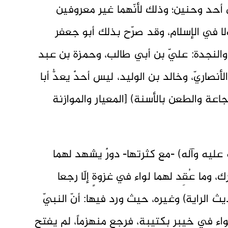
حد وحنين؛ وذلك لأنّهما غير معروفين
ولا في الإسلام، وقد صرّح بذلك أبو جعفر
والنجدة: عليّ بن أبي طالب، وحمزة بن عبد
لأنصاريّ، وخالد بن الوليد، ليس أحدٌ يعدُّ أبا
اعة والطعن بالأسنة) [المعيار والموازنة
عليه وآله) -مع كثرتها- دورٌ يشهد لهما
 وما عُقِد لهما لواء في غزوةٍ إلّا رجعا
الراية) وغيره، حيث ورد فيها: أنّ النبيّ
واء في خيبر بكتيبةٍ، فرجع منهزماً، لم يفتح