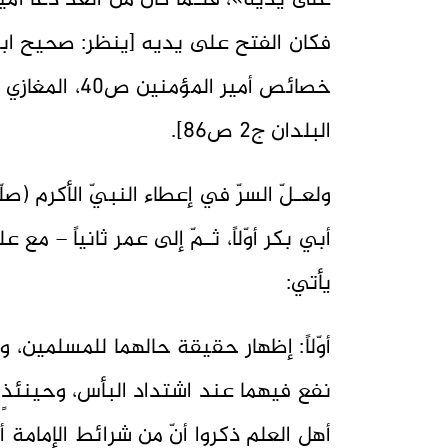
على يديه»، فلـمّا كان من الغد دعا أمير
البلدان ج2 ص86].
ولعـلّ السرّ في إعطاء النبيّ الأكرم (ص
أبي بكر أوّلاً، ثـمّ إلى عمر ثانياً – م
يأتي:
أوّلاً: إظهار حقيقة حالهما للمسلمين، 
نفع فيهما عند اشتداد البأس، وحينئذٍ ل
أهل العلم ذكروا أنّ من شرائط الإمامة