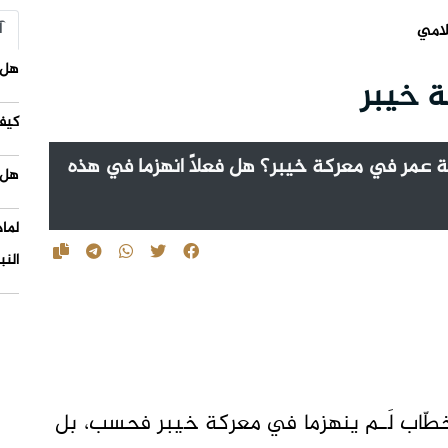
آ
لامي
هل 
ة خيبر
كيف
يفة عمر في معركة خيبر؟ هل فعلاً انهزما في هذه
هل 
لما
النب
 الخطّاب لَـم ينهزما في معركة خيبر فحسب، بل