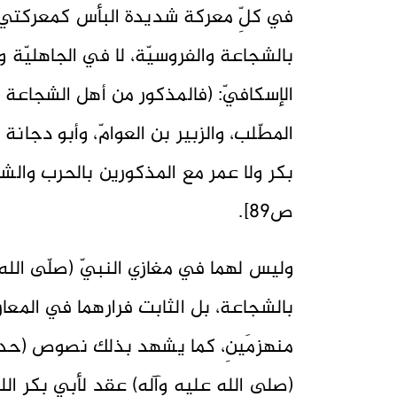
في كلِّ معركة شديدة البأس كمعركتي أ
بالشجاعة والفروسيّة، لا في الجاهليّة 
الإسكافيّ: (فالمذكور من أهل الشجاعة 
المطّلب، والزبير بن العوامّ، وأبو دجانة ا
بكر ولا عمر مع المذكورين بالحرب والشج
ص89].
وليس لهما في مغازي النبيّ (صلّى الله 
بالشجاعة، بل الثابت فرارهما في المعارك،
منهزمَينِ، كما يشهد بذلك نصوص (حديث 
(صلى الله عليه وآله) عقد لأبي بكر الل