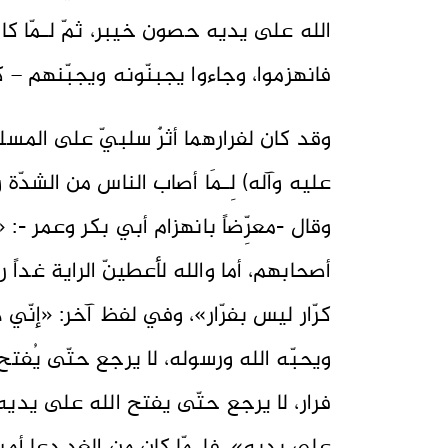
الله على يديه حصون خيبر، ثمّ لـمّا كا
فانهزموا، وجاءوا يجبنّونه ويجبّنهم –
وقد كان لفرارهما أثرٌ سلبيّ على المس
عليه وآله) لِـمَا أصاب الناس من الشدّة
وقال -معرِّضاً بانهزام أبي بكر وعمر -:
أصحابهم، أما والله لأعطينّ الراية غداً 
كرّار ليس بفرّار»، وفي لفظ آخر: «إنّي 
ويحبّه الله ورسوله، لا يرجع حتّى يُفتح
فرار، لا يرجع حتّى يفتح الله على يديه»