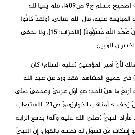
على الموت، إنّما بايعناه على أن لا نفرّ» [صحيح مسلم ج9 ص409]، فلم يفيا لله
ايعة عليه، قال الله تعالى: {وَلَقَدْ كَانُوا
عَاهَدُوا اللَّهَ مِن قَبْلُ لا يُوَلُّونَ الأَدْبَارَ وَكَانَ عَهْدُ اللَّهِ مَسْؤُولاً} [الأحزاب: 15]، ولا يخفى
لخسران المبين.
ذلك لأنّ أمير المؤمنين (عليه السلام) كان
ه) في جميع المشاهد، فقد ورد عن عبد الله
أربعٌ ما هنّ لأحد: هو أوّل عربيّ وعجميّ صلّى
مع رسول الله، وهو صاحب لوائه في كلّ زحف..» [مناقب الخوارزميّ ص21، الاستيعاب
 ص1090، تاريخ دمشق ج42 ص72]، فأراد النبيُّ (صلى الله عليه وآله) بدفع الراية
 إسكات مَن تسوّل له نفسه بالقول: إنّ النبيَّ