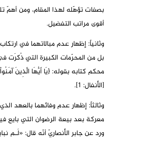
بصفات تؤهّله لهذا المقام، ومن أهمّ ت
أقوى مراتب التفضيل.
وثانياً: إظهار عدم مبالاتهما في ارتكاب 
بل من المحرّمات الكبيرة التي ذُكرَت ف
محكم كتابه بقوله: {يَا أَيُّهَا الَّذِينَ آمَنُواْ إِذَا ل
[الأنفال: 1].
وثالثاً: إظهار عدم وفائهما بالعهد الذي
معركة بعد بيعة الرضوان التي بايع فيه
ورد عن جابر الأنصاريّ أنّه قال: «لَـم نب