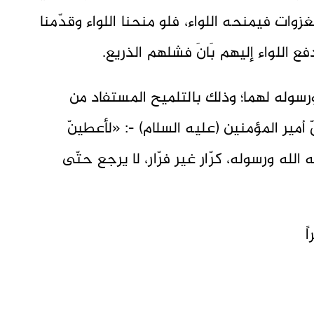
وات فيمنحه اللواء، فلو منحنا اللواء وقدّمنا
فع اللواء إليهم بَانَ فشلهم الذريع.
رسوله لهما؛ وذلك بالتلميح المستفاد من
أمير المؤمنين (عليه السلام) -: «لأعطينّ
ه الله ورسوله، كرّار غير فرّار، لا يرجع حتّى
ً