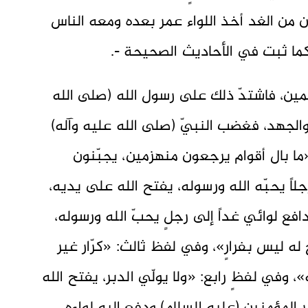
ن من الغد أخذ اللواء عمر بعده ومعه الناس
 كما ثبت في الأحاديث الصحيحة -.
لمين، فاشتدّ ذلك على رسول الله (صلى الله
 والجهد، فغضب النبيّ (صلى الله عليه وآله)
 «ما بال أقوام يرجعون منهزمين، يجبّنون
رجلاً يحبّه الله ورسوله، يفتح الله على يديه،
دافع لوائي غداً إلى رجلٍ يحبّ الله ورسوله،
 له ليس بفرارٍ»، وفي لفظ ثالث: «كرّار غير
، وفي لفظٍ رابع: «ولا يولّي الدبر، يفتح الله