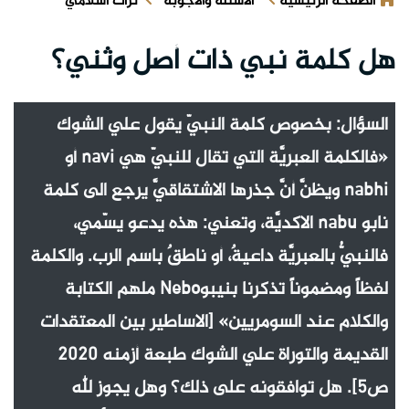
الصفحة الرئيسية
الأسئلة والأجوبة
تراث اسلامي
هل كلمة نبي ذات أصل وثني؟
السؤال: بخصوص كلمة النبيّ يقول علي الشوك
«فالكلمة العبريَّة التي تقال للنبيّ هي navi أو
nabhi ويظنَّ أنَّ جذرها الاشتقاقيَّ يرجع الى كلمة
نابو nabu الاكديَّة، وتعني: هذه يدعو يسّمي،
فالنبيُّ بالعبريَّة داعيةٌ، أو ناطقٌ باسم الرب. والكلمة
لفظاً ومضموناً تذكرنا بنيبوNebo ملهم الكتابة
والكلام عند السومريين» [الاساطير بين المعتقدات
القديمة والتوراة علي الشوك طبعة أزمنه 2020
ص5]. هل توافقونه على ذلك؟ وهل يجوز لله