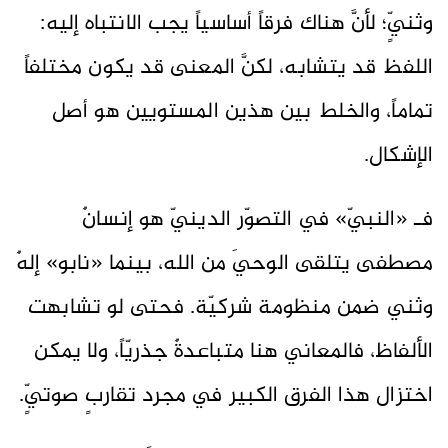
وثنيٍّ؛ لأنَّ هناك فرقاً أساسياً يجب الانتباه إليه:
اللفظ قد يتشابه، لكنَّ المعنى قد يكون مختلفاً
تماماً، والخلط بين هذين المستويين هو أصل
الإشكال.
فـ «النبيّ» في التصوّر الدينيّ هو إنسانٌ
مصطفى يتلقى الوحيَ من الله، بينما «نابو» إلهٌ
وثني ضمن منظومة شركيّة. فحتى لو تشابهت
الألفاظ، فالمعاني هنا متباعدةٌ جذريّاً، ولا يمكن
اختزال هذا الفرق الكبير في مجرد تقاربٍ صوتيٍّ.