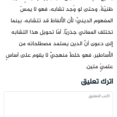
ظنيّةً. وحتى لو وُجد تشابه، فهو لا يمسّ
المفهوم الدينيَّ؛ لأن الألفاظ قد تتشابه، بينما
تختلف المعاني جذريّاً. أمّا تحويل هذا التشابه
إلى دعوى أنَّ الدين يستمد مصطلحاته من
الأساطير، فهو خلطٌ منهجيٌّ لا يقوم على أساسٍ
علميٍّ متين.
اترك تعليق