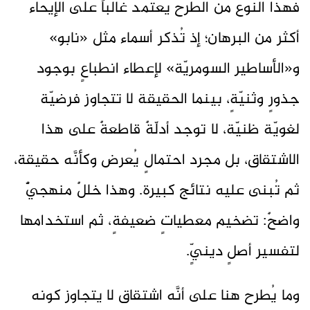
فهذا النوع من الطرح يعتمد غالباً على الإيحاء
أكثر من البرهان؛ إذ تُذكر أسماء مثل «نابو»
و«الأساطير السومريّة» لإعطاء انطباعٍ بوجود
جذورٍ وثنيّةٍ، بينما الحقيقة لا تتجاوز فرضيّة
لغويّة ظنيّة، لا توجد أدلّةٌ قاطعةٌ على هذا
الاشتقاق، بل مجرد احتمالٍ يُعرض وكأنَّه حقيقة،
ثم تُبنى عليه نتائج كبيرة. وهذا خللٌ منهجيٌّ
واضحٌ: تضخيم معطياتٍ ضعيفةٍ، ثم استخدامها
لتفسير أصلٍ دينيٍّ.
وما يُطرح هنا على أنَّه اشتقاق لا يتجاوز كونه