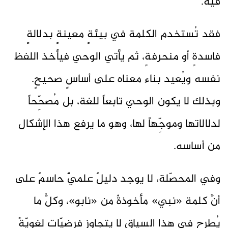
فيه.
فقد تُستخدم الكلمة في بيئةٍ معينةٍ بدلالةٍ
فاسدةٍ أو منحرفةٍ، ثم يأتي الوحي فيأخذ اللفظ
نفسه ويُعيد بناء معناه على أساسٍ صحيحٍ.
وبذلك لا يكون الوحي تابعاً للغة، بل مُصحِّحاً
لدلالاتها وموجِّهاً لها، وهو ما يرفع هذا الإشكال
من أساسه.
وفي المحصّلة، لا يوجد دليلٌ علميٌّ حاسمٌ على
أنَّ كلمة «نبي» مأخوذةٌ من «نابو»، وكلُّ ما
يُطرح في هذا السياق لا يتجاوز فرضيّاتٍ لغويّةً