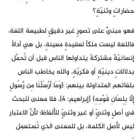
حضاراتٍ وثنيّةٍ؟
فهو مبنيٌّ على تصورٍ غير دقيقٍ لطبيعة اللغة،
فاللغة ليست ملكاً لعقيدةٍ معينةٍ، بل هي أداةٌ
إنسانيّةٌ مشتركةٌ يتداولها الناس قبل أن تُحمَّل
بدلالاتٍ دينيّةٍ أو فكريّةٍ، والله يخاطب الناس
بلغاتهم المتداولة بينهم: {وَمَا أَرْسَلْنَا مِن رَّسُولٍ
إِلَّا بِلِسَانِ قَوْمِهِ} [إبراهيم: 4]، فلا معنى للبحث
في أصلٍ وثنيٍّ أو غير وثنيٍّ للألفاظ؛ لأنَّ الاعتبار
ليس لأصل الكلمة، بل للمعنى الذي تُستعمل