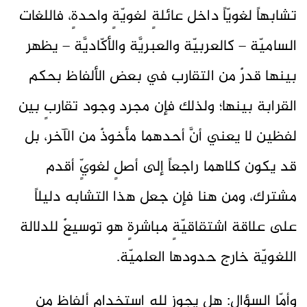
تشابهاً لغويّاً داخل عائلةٍ لغويّةٍ واحدةٍ، فاللغات
الساميّة – كالعربيّة والعبريَّة والأكّاديَّة – يظهر
بينها قدرٌ من التقارب في بعض الألفاظ بحكم
القرابة بينها؛ ولذلك فإن مجرد وجود تقاربٍ بين
لفظين لا يعني أنَّ أحدهما مأخوذٌ من الآخر، بل
قد يكون كلاهما راجعاً إلى أصلٍ لغويٍّ أقدم
مشترك، ومن هنا فإن جعل هذا التشابه دليلاً
على علاقة اشتقاقيّةٍ مباشرةٍ هو توسيعٌ للدلالة
اللغويّة خارج حدودها العلميّة.
وأمّا السؤال: هل يجوز لله استخدام ألفاظٍ من