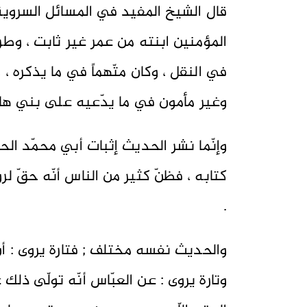
المؤمنين ابنته من عمر غير ثابت ، وطريق
في النقل ، وكان متّهماً في ما يذكره ، 
وغير مأمون في ما يدّعيه على بني ها
وإنّما نشر الحديث إثبات أبي محمّد 
كتابه ، فظنّ كثير من الناس أنّه حقّ لروا
.
والحديث نفسه مختلف ; فتارة يروى : أنّ
وتارة يروى : عن العبّاس أنّه تولّى ذلك ع