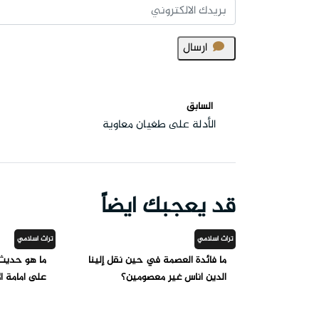
ارسال
السابق
الأدلة على طغيان معاوية
قد يعجبك ايضاً
تراث اسلامي
تراث اسلامي
ما فائدة العصمة في حين نقل إلينا
ما هو حديث ا
الدين أناس غير معصومين؟
على امامة ال