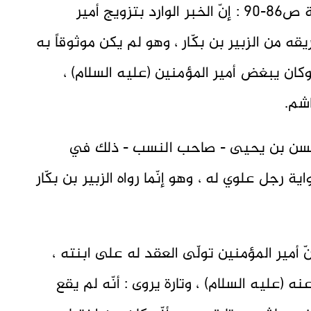
قال الشيخ المفيد في المسائل السروية ص86-90 : إنّ الخبر الوارد بتزويج أمير
ه من الزبير بن بكّار ، وهو لم يكن موثوقاً به
وكان يبغض أمير المؤمنين (عليه السلام) ،
شم.
الحسن بن يحيى - صاحب النسب - ذلك في
ية رجل علوي له ، وهو إنّما رواه الزبير بن بكّار
 أمير المؤمنين تولّى العقد له على ابنته ،
نه (عليه السلام) ، وتارة يروى : أنّه لم يقع