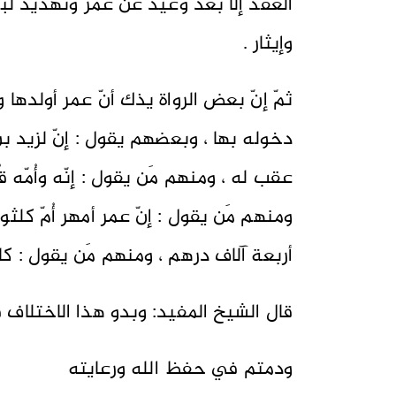
العقد إلاّ بعد وعيد عن عمر وتهديد لبني
وإيثار .
ثمّ إنّ بعض الرواة يذك أنّ عمر أولدها ول
دخوله بها ، وبعضهم يقول : إنّ لزيد بن ع
عقب له ، ومنهم مَن يقول : إنّه وأُمّه قُ
ومنهم مَن يقول : إنّ عمر أمهر أُمّ كلث
أربعة آلاف درهم ، ومنهم مَن يقول : 
قال الشيخ المفيد: وبدو هذا الاختلاف ف
ودمتم في حفظ الله ورعايته