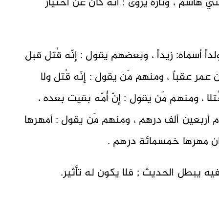
 هاشم ، وتارة يروى : أنّه كان عن اختيار
داً أسماه: زيداً ، وبعضهم يقول : إنّه قُتل قبل
مر عقباً ، ومنهم مَن يقول : إنّه قُتل ولا
تلا ، ومنهم مَن يقول : إنّ أُمّه بقيت بعده ،
وم أربعين ألف درهم ، ومنهم مَن يقول : أمهرها
كان مهرها خمسمائة درهم .
يه يبطل الحديث ; فلا يكون له تأثير.