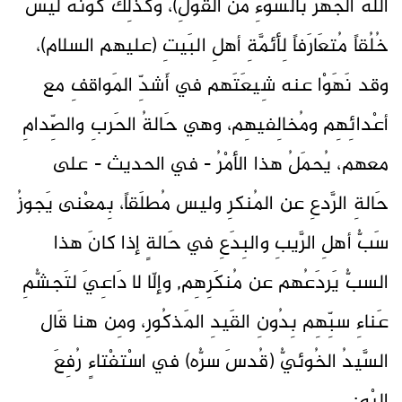
اللهُ الجَهرَ بالسُّوءِ من القَولِ)، وكَذلِك كَونُه ليس
خُلُقاً مُتعَارَفاً لِأئمَّةِ أهلِ البَيتِ (عليهم السلام)،
وقد نَهَوْا عنه شِيعَتَهم في أَشدِّ المَواقفِ مع
أعْدائِهِم ومُخالِفيهِم، وهي حَالةُ الحَربِ والصِّدامِ
معهم، يُحمَلُ هذا الأمْرُ - في الحديث - على
حَالةِ الرَّدعِ عن المُنكرِ وليس مُطلَقاً، بِمعْنى يَجوزُ
سَبُّ أهلِ الرَّيبِ والبِدَعِ في حَالةٍ إذا كانَ هذا
السبُّ يَردَعُهم عن مُنكَرِهِم, وإلّا لا دَاعِيَ لتَجشُّمِ
عَناءِ سبِّهِم بِدُونِ القَيدِ المَذكُورِ، ومِن هنا قَال
السَّيدُ الخُوئيُّ (قُدسَ سرُّه) في اسْتفْتاءٍ رُفِعَ