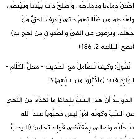
احْقنْ دِماءَنَا ودِماءَهُم، وأصْلِحْ ذاتَ بَيْنِنَا وبَيْنِهُم،
واهْدِهِم من ضَلَالتِهمْ حتى يَعرِفَ الحقَّ مَنْ
جَهِلَه، ويَرعَوي عن الغيِّ والعُدوانِ من لَهِجَ به)
(نهج البلاغة 2: 186).
تَقُولُ: وكيفَ نَتعَاملُ مع الحَديثِ - محلُّ الكَلَامِ -
الوَارِدِ فيه: (وأكْثِرُوا من سبِّهِم)؟!!
الجَوابُ: أنَّ هذا السَّبَّ بِلِحاظِ ما تَقدَّمَ من النَّهيِ
عن السَّبِّ وكَونُه أمْراً ليس مَحبُوباً عندَ اللهِ
سُبحَانَه وتعالى بِمُقتَضى قَولِه تعالى: (لا يُحبُّ