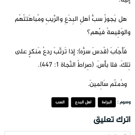
إليْه:
هل يَجوزُ سبُّ أهلِ البِدَعِ والرَّيبِ ومُباهَتتُهُم
والوَقِيعةُ فيْهم؟
فَأجَابَ (قُدسَ سرُّه): إذا تَرتَّبَ ردعُ مَنكرٍ على
تِلكَ، فلا بأسَ. (صِراطُ النَّجاة 1: 447).
ودُمتُم سَالِمينَ.
وسوم :
البراءة
أهل البدع
السب
اترك تعليق