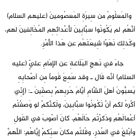
والمَعلُومُ من سِيرَةِ المَعصُومينَ (عليهم السلام)
أنَّهُم لم يَكُونُوا سبَّابِينَ لأعْدائِهِم المُخَالِفينَ لهم،
وكَذلِك نَهَوْا شِيعَتَهُم عن هَذا الأمْرِ.
جاءَ في نَهجِ البَلَاغةِ عن الإمَامِ عليٍّ (عليه
السلام) أنَّه قَال ـ وقد سَمِعَ قَوماً مِن أصْحابِهِ
يَسبُّونَ أهلَ الشَّامِ أيَّامَ حَربِهمْ بِصفِّينَ ـ: (إنِّي
أكْرهُ لكم أنْ تَكُونُوا سبَّابِينَ، ولَكنَّكمْ لو وَصفْتُم
أعْمالَهُم وذَكرْتُم حَالَهُم، كانَ أصْوبَ في القَولِ
وأبْلغَ في العُذرِ، وقُلتُم مكانَ سبِّكمْ إيَّاهُم: اللَّهمَّ