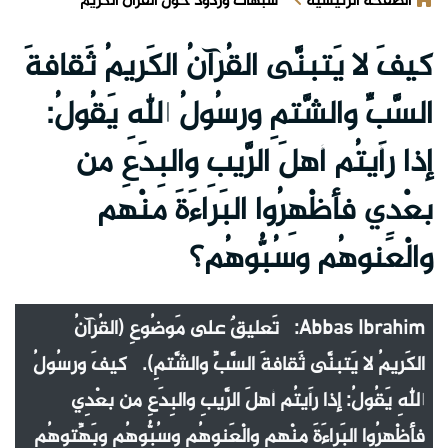
الصفحة الرئيسية
شبهات وردود حول القرآن الكريم
كيفَ لا يَتبنَّى القُرآنُ الكَريمُ ثَقافةَ
السَّبِّ والشَّتمِ ورسُولُ اللهِ يَقُولُ:
إذا رأَيتُم أهلَ الرَّيبِ والبِدَعِ من
بعْدِي فأظْهِرُوا البَراءَةَ منْهم
والْعَنوهُم وسُبُّوهُم؟
Abbas Ibrahim: تَعليقٌ على مَوضُوعِ (القُرآنُ
الكَريمُ لا يَتبنَّى ثَقافةَ السَّبِّ والشَّتمِ). كيفَ ورسُولُ
اللهِ يَقُولُ: إذا رأَيتُم أهلَ الرَّيبِ والبِدَعِ من بعْدِي
فأظْهِرُوا البَراءَةَ منْهم والْعَنوهُم وسُبُّوهُم وبَهِّتوهُم