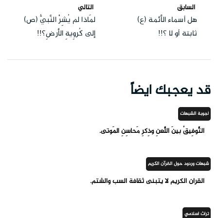
السابق
التالي
هل أسماء الأئمة (ع)
لمَاذا لم يُشِرْ النَّبيُّ (ص)
ثابتة أو لا ؟!!
إلى كُروِيةِ الأرضِ؟!!
قد يعجبك ايضاً
أجوبة الشبهات
التَّوفِيقُ بينَ اللَّعنِ وذِكرِ مَحاسِنِ المَوتى.
شبهات وردود حول القرآن الكريم
القران الكريم لا يتبنى ثقافة السب والشتم.
تراث اسلامي