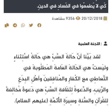
كَي لا يَطمعُوا في الفَسادِ في الدينِ.
20/12/2018
9356 مشاهدة
:
اللجنة العلمية
لقد بَيَّنا أنَّ حَالةَ السَّبِّ هي حَالةُ اسْتِثناءٍ
وليَستْ هي الحَالةَ العَامةَ المَطلُوبةَ في
التَّعاطِي مع الكُفارِ والمُنافِقينَ وأهْلِ البِدَعِ
والرَّيبِ، والدَّعوةُ لِثقَافةِ السَّبِّ هي دَعوةٌ مُخالِفةٌ
لِلقُرآنِ والسُّنةِ وسِيرَةِ الأئمَّةِ (عليهم السلام).