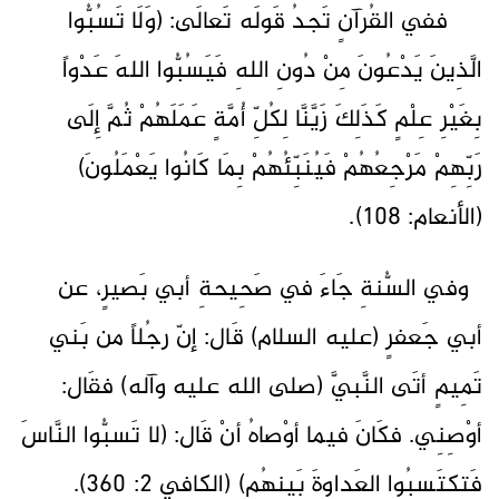
ففي القُرآنٍ تَجدُ قَولَه تَعالَى: (وَلَا تَسُبُّوا
الَّذِينَ يَدْعُونَ مِنْ دُونِ اللهِ فَيَسُبُّوا اللهَ عَدْواً
بِغَيْرِ عِلْمٍ كَذَلِكَ زَيَّنَّا لِكُلِّ أُمَّةٍ عَمَلَهُمْ ثُمَّ إِلَى
رَبِّهِمْ مَرْجِعُهُمْ فَيُنَبِّئُهُمْ بِمَا كَانُوا يَعْمَلُونَ)
(الأنعام: 108).
وفي السُّنةِ جَاءَ في صَحِيحةِ أبي بَصيرٍ، عن
أبي جَعفرٍ (عليه السلام) قَال: إنّ رجُلاً من بَني
تَمِيمٍ أتَى النَّبيَّ (صلى الله عليه وآله) فقَال:
أوْصِنِي. فكَانَ فيما أوْصاهُ أنْ قَال: (لا تَسبُّوا النَّاسَ
فَتكتَسِبُوا العَداوةَ بَينهُم) (الكافي 2: 360).