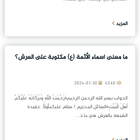
المزيد
ما معنى أسماء الأئمة (ع) مكتوبة على العرش؟
2024-01-30
4340
الجواب:بسم الله الرحمن الرحيم﴿رَحْمَتُ اللَّهِ وَبَرَكَاتُهُ عَلَيْكُمْ
أَهْلَ الْبَيْتِ﴾السائل المحترم / سلام عليكمأولاً: عقيدة
الشيعة بالعرش هي ما ذ...