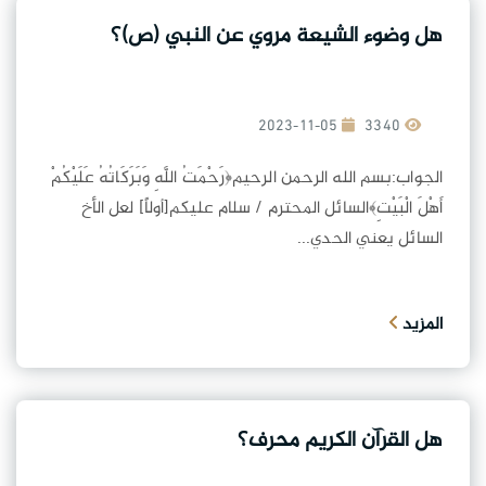
هل وضوء الشيعة مروي عن النبي (ص)؟
2023-11-05
3340
الجواب:بسم الله الرحمن الرحيم﴿رَحْمَتُ اللَّهِ وَبَرَكَاتُهُ عَلَيْكُمْ
أَهْلَ الْبَيْتِ﴾السائل المحترم / سلام عليكم[أولاً] لعل الأخ
السائل يعني الحدي...
المزيد
هل القرآن الكريم محرف؟