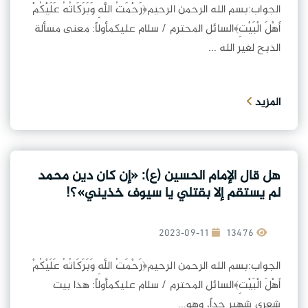
الجواب:بسم الله الرحمن الرحيم﴿رَحْمَتُ اللَّهِ وَبَرَكَاتُهُ عَلَيْكُمْ
أَهْلَ الْبَيْتِ﴾السائل المحترم / سلام عليكمأولاً: معنى مسألة
الذبح لغير الله ...
المزيد
هل قال الإمام الحسين (ع): «إن كان دين محمد
لم يستقم إلا بقتلي يا سيوف خذيني»؟!
2023-09-11
13476
الجواب:بسم الله الرحمن الرحيم﴿رَحْمَتُ اللَّهِ وَبَرَكَاتُهُ عَلَيْكُمْ
أَهْلَ الْبَيْتِ﴾السائل المحترم / سلام عليكمأولاً: هذا بيت
شعري شهير جداً، وهو...