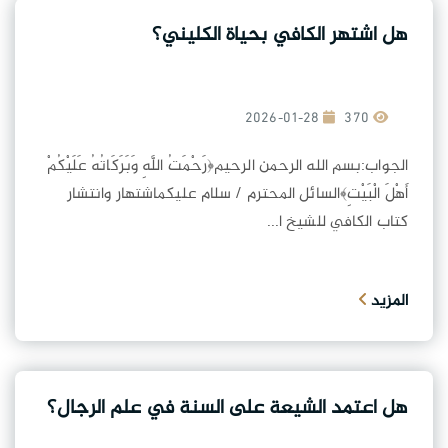
هل اشتهر الكافي بحياة الكليني؟
2026-01-28
370
الجواب:بسم الله الرحمن الرحيم﴿رَحْمَتُ اللَّهِ وَبَرَكَاتُهُ عَلَيْكُمْ
أَهْلَ الْبَيْتِ﴾السائل المحترم / سلام عليكماشتهار وانتشار
كتاب الكافي للشيخ ا...
المزيد
هل اعتمد الشيعة على السنة في علم الرجال؟