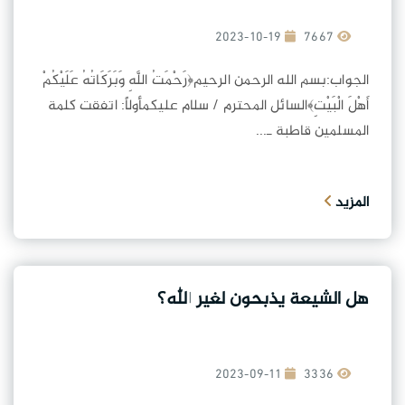
2023-10-19
7667
الجواب:بسم الله الرحمن الرحيم﴿رَحْمَتُ اللَّهِ وَبَرَكَاتُهُ عَلَيْكُمْ
أَهْلَ الْبَيْتِ﴾السائل المحترم / سلام عليكمأولاً: اتفقت كلمة
المسلمين قاطبة ـ...
المزيد
هل الشيعة يذبحون لغير الله؟
2023-09-11
3336