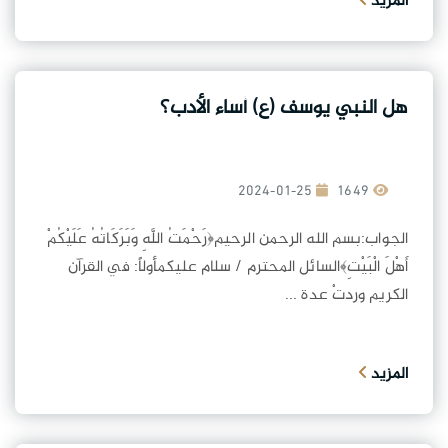
المزيد
هل النبي يوسف (ع) أساء الأدب؟
2024-01-25
1649
الجواب:بسم الله الرحمن الرحيم﴿رَحْمَتُ اللَّهِ وَبَرَكَاتُهُ عَلَيْكُمْ
أَهْلَ الْبَيْتِ﴾السائل المحترم / سلام عليكمأولاً: في القرآن
الكريم وردتْ عدة ...
المزيد