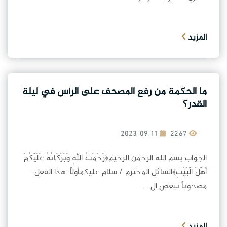
المزيد
ما الحكمة من رفع المصحف على الرأس في ليلة
القدر؟
2023-09-11
2267
الجواب:بسم الله الرحمن الرحيم﴿رَحْمَتُ اللَّهِ وَبَرَكَاتُهُ عَلَيْكُمْ
أَهْلَ الْبَيْتِ﴾السائل المحترم / سلام عليكمأولاً: هذا الفعل ـ
مصحوباً ببعض ال...
المزيد