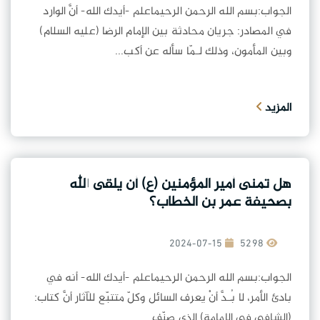
الجواب:بسم الله الرحمن الرحيماعلم -أيدك الله- أنَّ الوارد
في المصادر: جريان محادثة بين الإمام الرضا (عليه السلام)
وبين المأمون، وذلك لـمّا سأله عن أكب...
المزيد
هل تمنى أمير المؤمنين (ع) أن يلقى الله
بصحيفة عمر بن الخطاب؟
2024-07-15
5298
الجواب:بسم الله الرحمن الرحيماعلم -أيدك الله- أنه في
بادئ الأمر، لا بُـدَّ أنْ يعرف السائل وكلّ متتبّع للآثار أنَّ كتاب:
(الشافي في الإمامة) الذي صنّف...