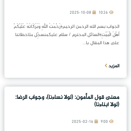
2025-10-08
1026
الجواب:بسم الله الرحمن الرحيم﴿رَحْمَتُ اللَّهِ وَبَرَكَاتُهُ عَلَيْكُمْ
أَهْلَ الْبَيْتِ﴾السائل المحترم / سلام عليكمنسجِّل ملاحظاتنا
على هذا المقال با...
المزيد
معنى قول المأمون: (لولا نساءنا)، وجواب الرضا:
(لولا أبناءنا)
2025-02-16
900