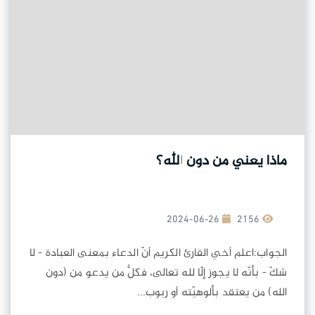
ماذا يعني من دون الله؟
2024-06-26
2156
الجواب:اعلم أخي القارئ الكريم أنّ الدعاء بمعنى العبادة - لا
شكّ - بأنّه لا يجوز إلّا لله تعالى، فكلُّ من يدعو من (دون
الله) من يعتقد بألوهيّته أو ربوب...