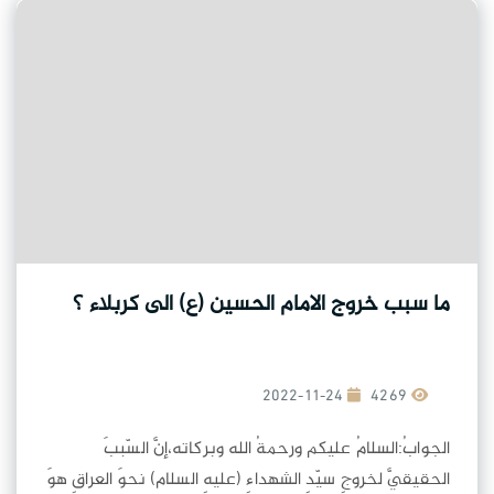
ما سبب خروج الامام الحسين (ع) الى كربلاء ؟
2022-11-24
4269
الجوابُ:السلامُ عليكم ورحمةُ الله وبركاته،إنَّ السّببَ
الحقيقيَّ لخروجِ سيّدِ الشهداءِ (عليهِ السلام) نحوَ العراقِ هوَ