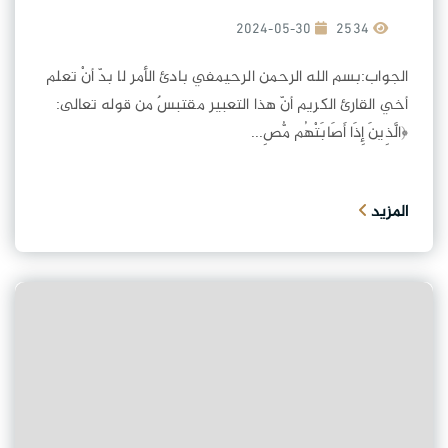
2024-05-30
2534
الجواب:بسم الله الرحمن الرحيمفي بادئ الأمر لا بدّ أنْ تعلم
أخي القارئ الكريم أنّ هذا التعبير مقتبسٌ من قوله تعالى:
﴿الَّذِينَ إِذَا أَصَابَتْهُم مُّصِ...
المزيد