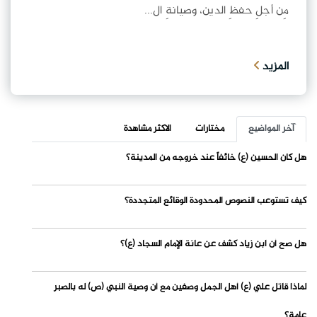
مِن أجلِ حفظِ الدين، وصيانةِ ال...
المزيد
آخر المواضيع
مختارات
الاكثر مشاهدة
هل كان الحسين (ع) خائفاً عند خروجه من المدينة؟
كيف تستوعب النصوص المحدودة الوقائع المتجددة؟
هل صح أن ابن زياد كشف عن عانة الإمام السجاد (ع)؟
لماذا قاتل علي (ع) أهل الجمل وصفين مع أن وصية النبي (ص) له بالصبر
عامة؟