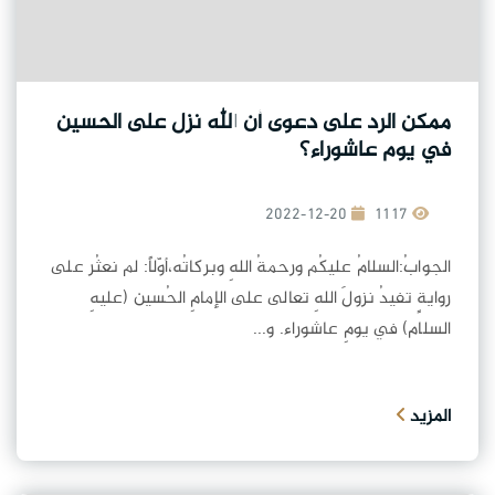
ممكن الرد على دعوى أن الله نزل على الحسين
في يوم عاشوراء؟
2022-12-20
1117
الجوابُ:السلامُ عليكُم ورحمةُ اللهِ وبركاتُه،أوّلاً: لم نعثُر على
روايةٍ تفيدُ نزولَ اللهِ تعالى على الإمامِ الحُسين (عليهِ
السلام) في يومِ عاشوراء. و...
المزيد