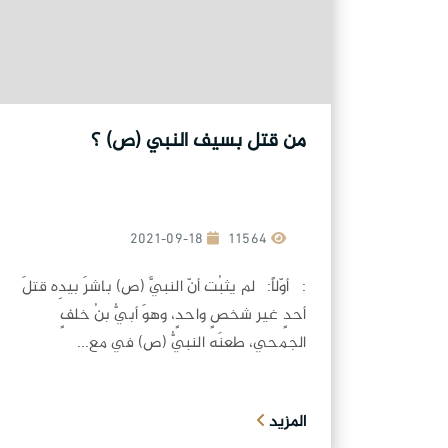
من قتل بسيف النبي (ص) ؟
2021-09-18
11564
: أوّلاً: لم يثبُت أنّ النبيَّ (ص) باشرَ بيدِه قتلَ
أحدٍ غير شخصٍ واحدٍ، وهوَ أبيُّ بنُ خلفٍ
الجمحي، طعنَه النبيُّ (ص) في مع...
المزيد