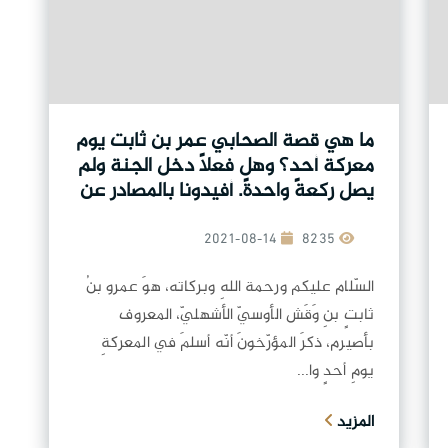
ما هي قصة الصحابي عمر بن ثابت يوم
معركة أحد؟ وهل فعلاً دخل الجنة ولم
يصل ركعةً واحدةً. أفيدونا بالمصادر عن
هذه القصة
2021-08-14
8235
السّلام عليكم ورحمة اللهِ وبركاته، هوَ عمرو بنُ
ثابتٍ بنِ وَقَش الأوسيّ الأشهليّ، المعروف
بأصيرم، ذكرَ المؤرّخونَ أنّه أسلمَ في المعركةِ
يومِ أحدٍ وا...
المزيد