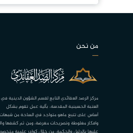
من نحن
مركز الرصد العقائدي التابع لقسم الشؤون الدينية في
العتبة الحسينية المقدسة، بآلية عمل تقوم بشكل
أساس على تتبع ماهو متواجد في الساحة من شبهات
وافكار مغلوطة وتصريحات مغرضة، ومن ثم كشفها وال
عليها بالدليل والحكمة، من خلال كوادر علمية متخصص