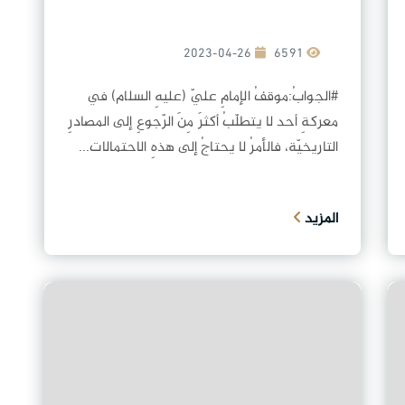
2023-04-26
6591
#الجوابُ:موقفُ الإمامِ عليّ (عليهِ السلام) في
معركةِ أحد لا يتطلّبُ أكثرَ مِنَ الرّجوعِ إلى المصادرِ
التاريخيّة، فالأمرُ لا يحتاجُ إلى هذهِ الاحتمالات...
المزيد