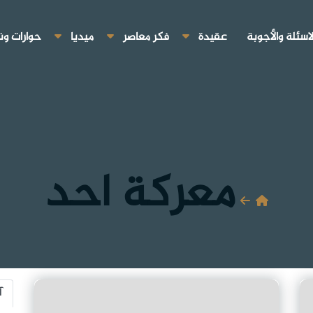
لاسئلة والأجوبة
عقيدة
فكر معاصر
ميديا
حوارات ون
معركة احد
آ