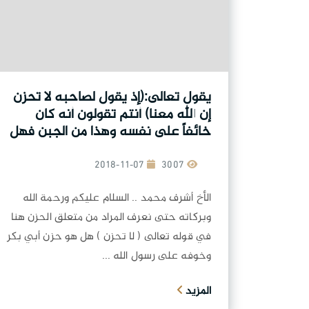
يقول تعالى:(إذ يقول لصاحبه لا تحزن
إن الله معنا) أنتم تقولون أنه كان
خائفاً على نفسه وهذا من الجبن فهل
كل من يحزن يكون جبانا؟.
2018-11-07
3007
الأخ أشرف محمد .. السلام عليكم ورحمة الله
وبركاته حتى نعرف المراد من متعلق الحزن هنا
في قوله تعالى ( لا تحزن ) هل هو حزن أبي بكر
وخوفه على رسول الله ...
المزيد