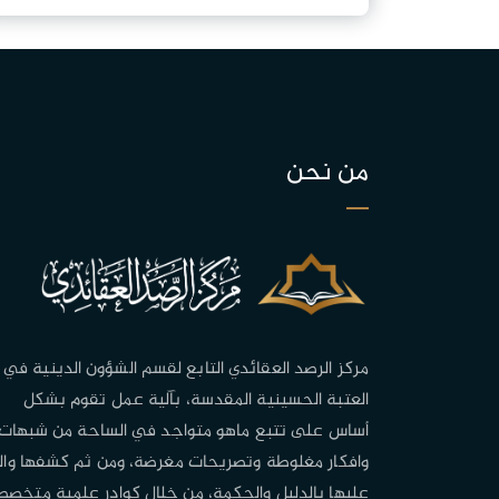
من نحن
مركز الرصد العقائدي التابع لقسم الشؤون الدينية في
العتبة الحسينية المقدسة، بآلية عمل تقوم بشكل
أساس على تتبع ماهو متواجد في الساحة من شبهات
وافكار مغلوطة وتصريحات مغرضة، ومن ثم كشفها وال
عليها بالدليل والحكمة، من خلال كوادر علمية متخصص