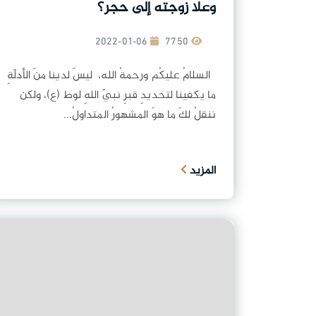
وعلا زوجته إلى حجر؟
2022-01-06
7750
السلامُ عليكُم ورحمةُ الله، ليسَ لدينا منَ الأدلّةِ
ما يكفينا لتحديدِ قبرِ نبيّ اللهِ لوط (ع)، ولكن
ننقلُ لكَ ما هوَ المشهورُ المتداولُ...
المزيد