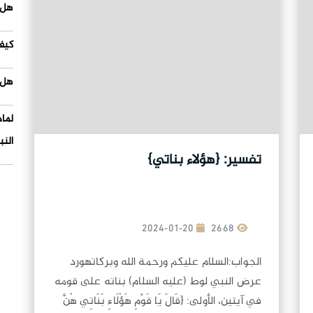
هل 
كيف
هل 
لما
النب
تفسير: {هؤلاء بناتي}
2024-01-20
2668
الجواب:السلام عليكم ورحمة الله وبركاتهورد
عرض النبي لوط (عليه السلام) بناته على قومه
في آيتين، الأولى: {قَالَ يَا قَوْمِ هَؤُلَاءِ بَنَاتِي هُنَّ