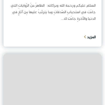
السلام عليكم ورحمة الله وبركاته: الظاهرُ منَ الرّواياتِ التي
جاءَت في استحبابِ الصّدقاتِ وما يترتّبُ عليها مِن آثارٍ في
الدنيا والآخرةِ جاءَت ك...
المزيد