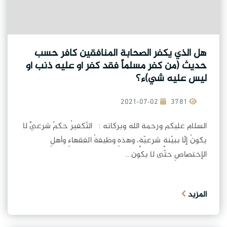
هل الذي يكفر الصحابة المنافقين كافر حسب
حديث (من كفر مسلماً فقد كفر أو عليه ذنب أو
ليس عليه شي)ء؟
2021-07-02
3781
السلام عليكم ورحمة الله وبركاته : التّكفيرُ حكمٌ شرعيٌّ لا
يكونُ إلّا ببيّنةٍ شرعيّةٍ، وهذهِ وظيفةُ الفقهاءِ وأهلِ
الإختصاصِ حتّى لا يكون...
المزيد