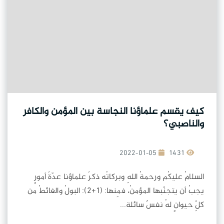
كيف يقسم علماؤنا النجاسة بين المؤمن والكافر
والناصبي؟
2022-01-05
1431
السلامُ عليكُم ورحمةُ اللهِ وبركاتُه ذكرَ علماؤنا عدّةَ أمورٍ
يجبُ أن يتجنّبها المؤمنُ، فمِنها: (1+2): البولُ والغائطُ من
كلِّ حيوانٍ لهُ نفسٌ سائلة...