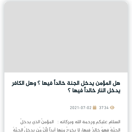
هل المؤمن يدخل الجنة خالداً فيها ؟ وهل الكافر
يدخل النار خالداً فيها ؟
2021-07-02
3734
السلام عليكم ورحمة الله وبركاته : المؤمنُ الذي يدخلُ
الجنّةَ فهوَ خالدٌ فيها، لا يخرجُ منها أبداً لأنّ مَن يدخلُ الجنّةَ