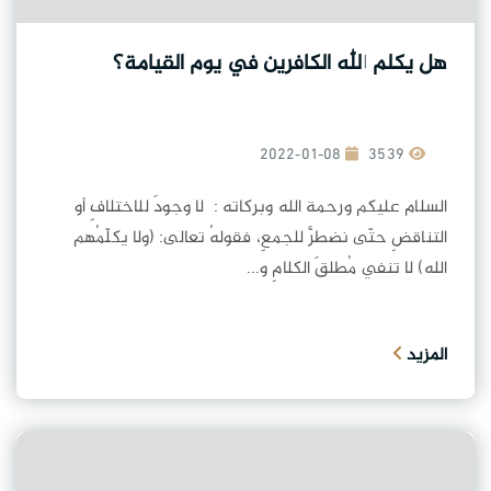
هل يكلم الله الكافرين في يوم القيامة؟
2022-01-08
3539
السلام عليكم ورحمة الله وبركاته : لا وجودَ للاختلافِ أو
التناقضِ حتّى نضطرَّ للجمعِ، فقولهُ تعالى: (ولا يكلّمُهم
الله) لا تنفي مُطلقَ الكلامِ و...
المزيد