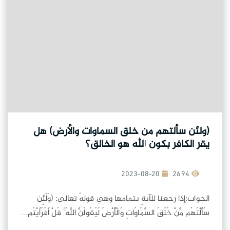
(ولئن سألتهم من خلق السماوات والأرض) هل
يقر الكافر بكون الله هو الخالق؟
2023-08-20
2694
الجواب:إذا رجعنا للآيةِ بتمامها وهي قولهُ تعالى: (وَلَئِن
سَأَلْتَهُم مَّنْ خَلَقَ السَّمَاوَاتِ وَالْأَرْضَ لَيَقُولُنَّ اللَّهُ ۚ قُلْ أَفَرَأَيْتُم...