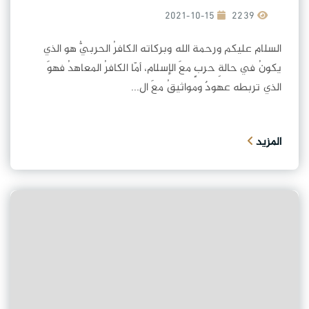
2021-10-15
2239
السلام عليكم ورحمة الله وبركاته الكافرُ الحربيُّ هو الذي
يكونُ في حالةِ حربٍ معَ الإسلام، أمّا الكافرُ المعاهدُ فهوَ
الذي تربطه عهودٌ ومواثيقُ معَ ال...
المزيد