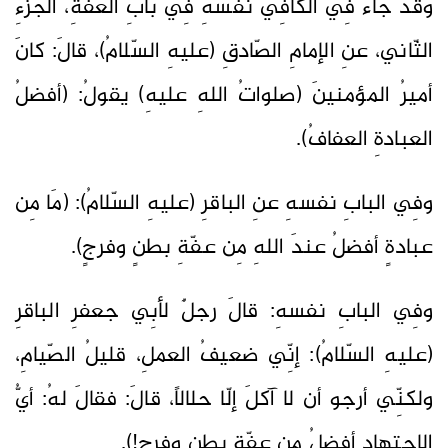
وقَد جاءَ فِي الكافِي نفسهِ فِي بابِ العفّةِ، الجزءِ
الثّاني، عنِ الإمامِ الصّادقِ (عليهِ السّلامُ)، قالَ: كانَ
أميرُ المؤمنينَ (صلواتُ اللهِ عليهِ) يقولُ: (أفضلُ
العبادةِ العفافُ).
وفِي البابِ نفسهِ عنِ الباقرِ (عليهِ السّلامُ): (مَا مِن
عبادةٍ أفضلُ عندَ اللهِ مِن عفّةِ بطنٍ وفرجٍ).
وفِي البابِ نفسهِ: قالَ رجلٌ لأبِي جعفرِ الباقرِ
(عليهِ السّلامُ): إنِّي ضعيفُ العملِ، قليلُ الصّيامِ،
ولكنِّي أرجو أن لا آكلَ إلّا حلالاً، قالَ: فقالَ لهُ: أيُّ
الاِجتهادِ أفضلُ مِن عفّةِ بطنٍ وفرجٍ!).