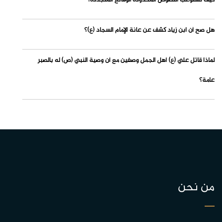
كيف تستوعب النصوص المحدودة الوقائع المتجددة؟
هل صح أن ابن زياد كشف عن عانة الإمام السجاد (ع)؟
لماذا قاتل علي (ع) أهل الجمل وصفين مع أن وصية النبي (ص) له بالصبر
عامة؟
من نحن