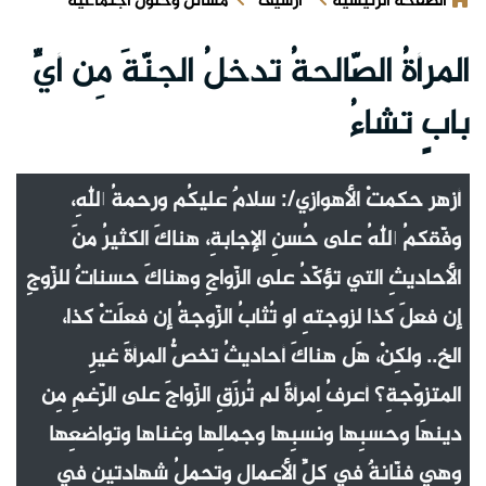
الصفحة الرئيسية
ارشيف
مسائل وحلول اجتماعية
المرأةُ الصّالحةُ تدخلُ الجنّةَ مِن أيِّ
بابٍ تشاءُ
أزهر حكمتْ الأهوازي‏/: سلامٌ عليكُم ورحمةُ اللهِ،
وفّقكمُ اللهُ على حُسنِ الإجابةِ، هناكَ الكثيرُ منَ
الأحاديثِ التي تؤكّدُ على الزّواجِ وهناكَ حسناتٌ للزّوجِ
إن فعلَ كذا لزوجتهِ او تُثابُ الزّوجةُ إن فعلَتْ كذا،
الخ.. ولكِنْ، هَل هناكَ أحاديثُ تخصُّ المرأةَ غيرِ
المتزوّجةِ؟ أعرفُ اِمرأةً لم تُرزَقِ الزّواجَ على الرّغمِ مِن
دينهَا وحسبِها ونسبِها وجمالِها وغناها وتواضعِها
وهي فنّانةٌ في كلِّ الأعمالِ وتحملُ شهادتينِ في