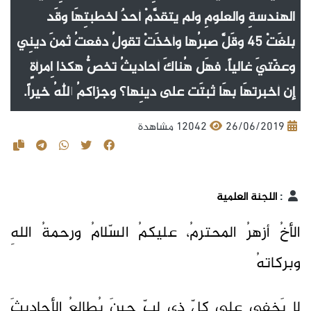
الهندسةِ والعلومِ ولم يتقدَّمْ أحدٌ لخطبتِهَا وقَد
بلغَتْ ٤٥ وقَلَّ صبرُها وأخذَتْ تقولُ دفعتُ ثمنَ دينِي
وعفّتيَ غالياً. فهَل هُناكَ أحاديثُ تخصُّ هكذا اِمرأةٍ
إن أخبرتهَا بهَا ثبتَت على دينِها؟ وجزاكمُ اللهُ خيراً.
26/06/2019
12042 مشاهدة
:
اللجنة العلمية
الأخُ أزهرُ المحترمُ، عليكمُ السّلامُ ورحمةُ اللهِ
وبركاتهُ
لا يَخفى على كلِّ ذي لبٍّ حينَ يُطالعُ الأحاديثَ