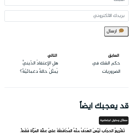
ارسال
السابق
التالي
حكم الشك في
هلِ الإعتقادُ الدّينيُّ
الضروريات
يُمثّلُ حالةً دغمائيّةً؟
قد يعجبك ايضاً
مسائل وحلول اجتماعية
تَشْرِيعُ الحِجَابِ لَيْسَ الهَدَفُ مِنْهُ المُحَافَظَةَ عَلَى عِفَّةِ المَرْأَةِ فَقَطْ.