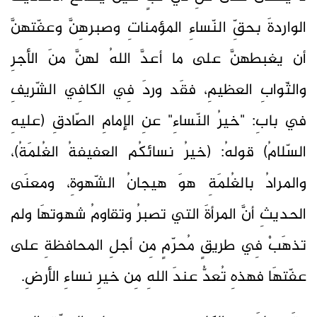
الواردةَ بحقِّ النّساءِ المؤمناتِ وصبرهِنَّ وعفّتهنَّ
أن يغبطهنَّ على ما أعدَّ اللهُ لهنَّ منَ الأجرِ
والثّوابِ العظيمِ، فقَد وردَ فِي الكافِي الشّريفِ
في بابِ: "خيرُ النّساءِ" عنِ الإمامِ الصّادقِ (عليهِ
السّلامُ) قولهُ: (خيرُ نسائكُم العفيفةُ الغُلمَةُ)،
والمرادُ بالغُلمَةِ هوَ هيجانُ الشّهوةِ، ومعنَى
الحديثِ أنَّ المرأةَ التي تصبرُ وتقاومُ شهوتهَا ولم
تذهَبْ فِي طريقٍ مُحرّمٍ مِن أجلِ المحافظةِ على
عفّتهَا فهذهِ تُعدُّ عندَ اللهِ مِن خيرِ نساءِ الأرضِ.