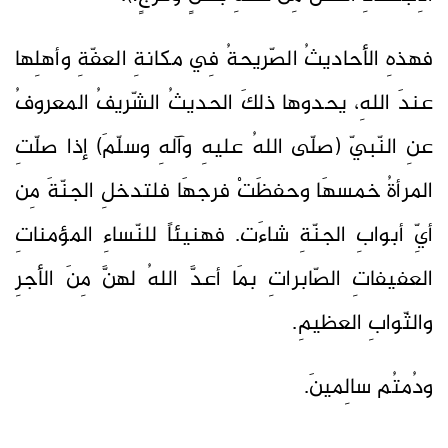
فهذهِ الأحاديثُ الصّريحةُ فِي مكانةِ العفّةِ وأهلِها
عندَ اللهِ، يحدوها ذلكَ الحديثُ الشّريفُ المعروفُ
عنِ النّبيّ (صلّى اللهُ عليهِ وآلهِ وسلّمَ) إذا صلّتِ
المرأةُ خمسهَا وحفظَتْ فرجهَا فلتدخلِ الجنّةَ مِن
أيِّ أبوابِ الجنّةِ شاءَت. فهنيئاً للنّساءِ المؤمناتِ
العفيفاتِ الصّابراتِ بمَا أعدَّ اللهُ لهنَّ مِنَ الأجرِ
والثّوابِ العظيمِ.
ودُمتُم سالِمينَ.