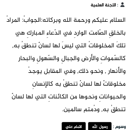
:
اللجنة العلمية
السلام عليكم ورحمة الله وبركاته:الجوابُ: المرادُ
بالخلقِ الصّامت الواردِ في الدّعاءِ المباركِ هي
تلكَ المخلوقاتُ التي ليسَ لها لسانٌ تنطقُ به,
كالسّمواتِ والأرض والجبالِ والسّهولِ والبحار
والأنهار , ونحو ذلك, وفي المقابل يوجدُ
مخلوقاتٌ لها لسانٌ تنطقُ به كالإنسانِ
والحيواناتِ ونحوها من الكائناتِ التي لها لسانٌ
تنطقُ به, ودُمتم سالمين.
وسوم :
رسول الله
الامام علي