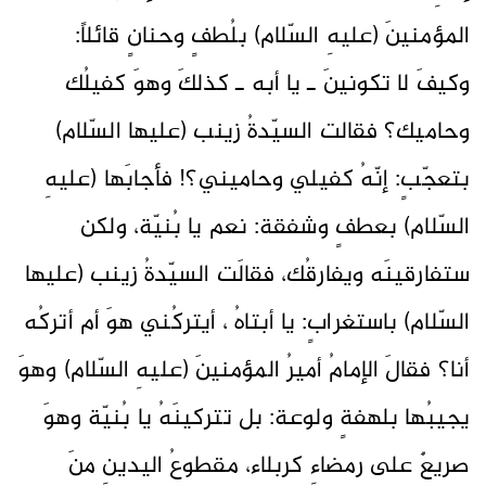
المؤمنينَ (عليهِ السّلام) بلُطفٍ وحنانٍ قائلاً:
وكيفَ لا تكونينَ ـ يا أبه ـ كذلكَ وهوَ كفيلُك
وحاميك؟ فقالت السيّدةُ زينب (عليها السّلام)
بتعجّبٍ: إنّهُ كفيلي وحاميني؟! فأجابَها (عليهِ
السّلام) بعطفٍ وشفقة: نعم يا بُنيّة، ولكن
ستفارقينَه ويفارقُك، فقالَت السيّدةُ زينب (عليها
السّلام) باستغرابٍ: يا أبتاهُ ، أيتركُني هوَ أم أتركُه
أنا؟ فقالَ الإمامُ أميرُ المؤمنينَ (عليهِ السّلام) وهوَ
يجيبُها بلهفةٍ ولوعة: بل تتركينَهُ يا بُنيّة وهوَ
صريعٌ على رمضاءِ كربلاء، مقطوعُ اليدينِ منَ