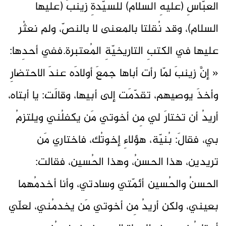
العبّاسِ (عليهِ السلام) للسيّدةِ زينبَ (عليها
السلام)، وقد نُقلتا بالمعنى لا بالنصّ، ولم نعثُر
عليها في الكتبِ التاريخيّةِ المُعتبرة.ففي أحدِها:
« إنَّ زينبَ لمّا رأت أباها جمعَ أولادَه عندَ الاحتضارِ
وأخذَ يوصيهم، تقدّمَت إلى أبيها، وقالَت: يا أبتاه،
أريدُ أن تختارَ لي مِن أخوتي مَن يكفلُني ويلتزمُ
بي، فقالَ: بُنيّة، هؤلاءِ إخوتُك، فاختاري مَن
تريدين، هذا الحسنُ، وهذا الحُسين، فقالت:
الحسنُ والحُسين أئمّتي وسادتي، وأنا أخدمُهما
بعيني، ولكن أريدُ مِن أخوتي مَن يخدمُني، لعلّي