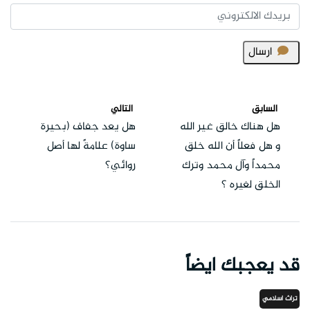
ارسال
السابق
التالي
هل هناك خالق غير الله
هل يعد جفاف (بحيرة
و هل فعلاً أن الله خلق
ساوة) علامةً لها أصل
محمداً وآل محمد وترك
روائي؟
الخلق لغيره ؟
قد يعجبك ايضاً
تراث اسلامي