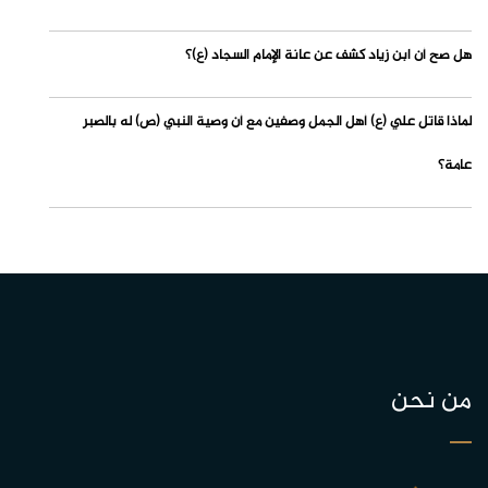
هل صح أن ابن زياد كشف عن عانة الإمام السجاد (ع)؟
لماذا قاتل علي (ع) أهل الجمل وصفين مع أن وصية النبي (ص) له بالصبر
عامة؟
من نحن