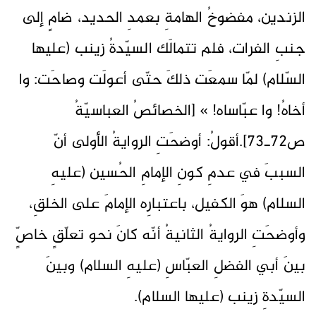
الزندين، مفضوخُ الهامةِ بعمدِ الحديد، ضامٍ إلى
جنبِ الفرات، فلم تتمالَك السيّدةُ زينب (عليها
السّلام) لمّا سمعَت ذلكَ حتّى أعولَت وصاحَت: وا
أخاهُ! وا عبّاساه! » [الخصائصُ العباسيّةُ
ص72ـ73].أقولُ: أوضحَتِ الروايةُ الأولى أنّ
السببَ في عدمِ كونِ الإمامِ الحُسين (عليهِ
السلام) هوَ الكفيل، باعتبارِه الإمامَ على الخلقِ،
وأوضحَتِ الروايةُ الثانيةُ أنّه كانَ نحو تعلّقٍ خاصٍّ
بينَ أبي الفضلِ العبّاسِ (عليهِ السلام) وبينَ
السيّدةِ زينب (عليها السلام).