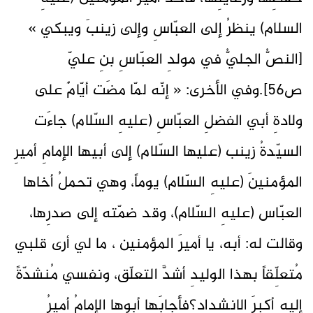
السلام) ينظرُ إلى العبّاسِ وإلى زينبَ ويبكي »
[النصُّ الجليُّ في مولدِ العبّاسِ بنِ عليّ
ص56].وفي الأخرى: « إنّه لمّا مضَت أيّامٌ على
ولادةِ أبي الفضلِ العبّاسِ (عليهِ السّلام) جاءَت
السيّدةُ زينب (عليها السّلام) إلى أبيها الإمامِ أميرِ
المؤمنينَ (عليهِ السّلام) يوماً، وهي تحملُ أخاها
العبّاس (عليهِ السّلام)، وقد ضمّته إلى صدرِها،
وقالت له: أبه، يا أميرَ المؤمنين ، ما لي أرى قلبي
مُتعلِّقاً بهذا الوليدِ أشدَّ التعلّق، ونفسي مُنشدّةً
إليهِ أكبرَ الانشداد؟فأجابَها أبوها الإمامُ أميرُ