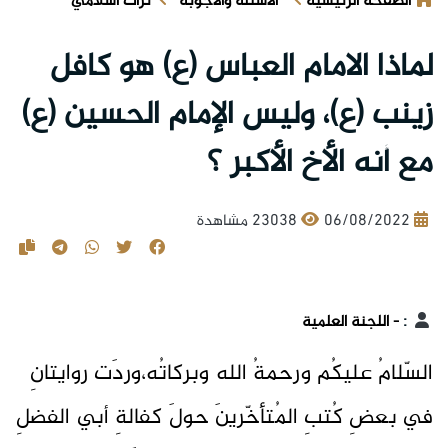
الصفحة الرئيسية
الأسئلة والأجوبة
تراث اسلامي
لماذا الامام العباس (ع) هو كافل
زينب (ع)، وليس الإمام الحسين (ع)
مع أنه الأخ الأكبر ؟
06/08/2022
23038 مشاهدة
:
- اللجنة العلمية
السّلامُ عليكُم ورحمةُ الله وبركاتُه،وردَت روايتانِ
في بعضِ كُتبِ المُتأخّرينَ حولَ كفالةِ أبي الفضلِ