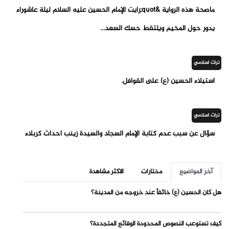
ماصحة هذه الرواية &quot;رأيت الإمام الحسين عليه السلام ليلة عاشوراء
يدور حول المخيم ويلتقط حسك السعد...
تراث اسلامي
استيلاء الحسين (ع) على القوافل.
تراث اسلامي
سؤال عن سبب عدم كتابة الإمام السجاد والسيدة زينب احداث كربلاء
آخر المواضيع
مختارات
الاكثر مشاهدة
هل كان الحسين (ع) خائفاً عند خروجه من المدينة؟
كيف تستوعب النصوص المحدودة الوقائع المتجددة؟