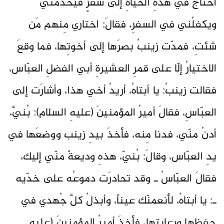
أحتاجُ في هذهِ الحياةِ إلى سفرٍ فيخدمُني
ويكفلُني في السفرِ، فقالَ: اختاري مِنهم مَن
شئتِ، فمدّت زينبُ بصرَها إلى أخوتِها، فما وقعَ
الاختيارُ إلّا على قمرِ العشيرةِ أبي الفضلِ العبّاس،
فقالت زينبُ: يا أبتاهُ، أريدُ أخي هذا، وأشارَت إلى
العبّاسِ، فقالَ أميرُ المؤمنينَ (عليهِ السلام): بُنيَّ،
أدنُ منّي، فدنا مِنه، فأخذَ بيدِ زينب ووضعَها في
يدِ العبّاس، وقالَ: بُنيّ، هذهِ وديعةٌ منّي إليك،
فقالَ العبّاسُ ـ وقد تحادرَت دموعُه على خدّيه
ـ: يا أبتاهُ، لأنعمنّك عيناً، وأبذلُ كلَّ جُهدي في
حفظِها ورعايتِها، فأخذَ أميرُ المؤمنينَ (عليهِ