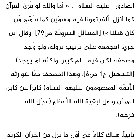
الصادق - عليه السلام -: « أما والله لو قُرئ القرآن
كما أنزل لألفيتمونا فيه مسمّين كما سُمّي مَن
كان قبلنا ») [المسائل السرويّة ص79]، وقال ابن
جزي: (فجمعه على ترتيب نزوله، ولو وُجد
مصحفه لكان فيه علم كبير، ولكنّه لم يوجد)
[التسهيل ج1 ص6]، وهذا المصحف ممّا يتوارثه
الأئمّة المعصومون (عليهم السلام) كابراً عن كابر،
إلى أن وصل لبقية الله الأعظم (عجّل الله
فرجه).
ثانياً: هناك كلامٌ في أوّل ما نزل من القرآن الكريم