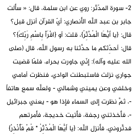
2- سورة المدّثّر: روي عن ابن سلمة، قال: « سألت
جابر بن عبد اللَّه الأنصاري: أيّ القرآن أنزل قبل؟
قال: {يا أَيُّهَا الْمُدَّثِّرُ}، قلت: أو {اقْرَأْ بِاسْمِ رَبِّكَ}؟
قال: أحدِّثكم ما حدَّثنا به رسول اللَّه، قال (صلى
الله عليه وآله): إنّي جاورت بحراء، فلمّا قضيت
جواري نزلت فاستبطنت الوادي، فنظرت أمامي
وخلفي وعن يميني وشمالي - ولعلَّه سمع هاتفاً
-، ثمَّ نظرت إلى السماء فإذا هو - يعني جبرائيل
-، فأخذتني رجفة، فأتيت خديجة، فأمرتهم
فدثَّروني، فأنزل اللَّه: {يا أَيُّهَا الْمُدَّثِّرُ * قُمْ فَأَنْذِرْ}