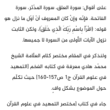
على أقوال: سورة العلق، سورة المدّثر، سورة
الفاتحة. فإنّه وإنْ كان المعروف أنّ أوّل ما نزل هو
قوله: {اقْرَأْ بِاسْمِ رَبِّكَ الَّذِي خَلَقَ}، ولكن الثابت
نزول الآيات الأولى من السورة لا جميعها.
ولنذكر في المقام مختصر كلام العلّامة الشيخ
محمّد هادي معرفة في كتابه الفخم [التمهيد
في علوم القرآن ج1 ص157-160] حيث تكلّم
حول الموضوع بشكل وافٍ.
جاء في كتاب [مختصر التمهيد في علوم القرآن