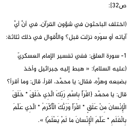
ص32]:
(اختلف الباحثون في شؤون القرآن، في أنَّ أيَّ
آياته أو سوَره نزلت قبل؟ والأقوال في ذلك ثلاثة:
1- سورة العلق: ففي تفسير الإمام العسكريّ
(عليه السلام): « هبط إليه جبرائيل وأخذ
بضبعه وهزَّه، فقال: يا محمَّد، اقرأ، قال: وما أقرأ؟
قال: يا محمَّد {اقْرَأْ بِاسْمِ رَبِّكَ الَّذِي خَلَقَ * خَلَقَ
الْإِنْسانَ مِنْ عَلَقٍ * اقْرَأْ وَرَبُّكَ الْأَكْرَمُ * الَّذِي عَلَّمَ
بِالْقَلَمِ * عَلَّمَ الْإِنْسانَ ما لَمْ يَعْلَمْ} ».