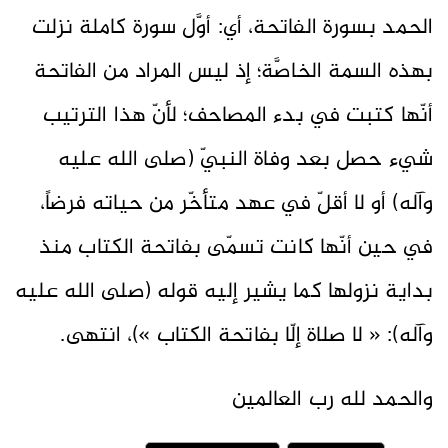
الحمد بسورة الفاتحة، أي: أوَّل سورة كاملة نزلت
بهذه السمة الخاصَّة؛ إذ ليس المراد من الفاتحة
أنّها كتبت في بدء المصاحف؛ لأنّ هذا الترتيب
شيء حصل بعد وفاة النبيّ (صلى الله عليه
وآله) أو لا أقلّ في عهد متأخّر من حياته فرضاً،
في حين أنّها كانت تسمّى بفاتحة الكتاب منذ
بداية نزولها كما يشير إليه قوله (صلى الله عليه
وآله): « لا صلاة إلّا بفاتحة الكتاب »)، انتهى.
والحمد لله رب العالمين