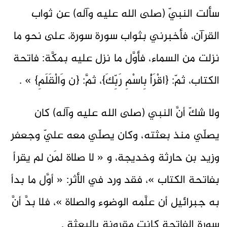
سألت النبيّ (صلى الله عليه وآله) عن ثواب
القرآن، فأخبرني بثواب سورة سورة، على نحو ما
نزلت من السماء، فأوَّل ما نزل عليه بمكَّة: فاتحة
الكتاب، ثمّ: {اقْرَأْ بِاسْمِ رَبِّكَ}، ثمَّ: {ن وَالْقَلَمِ} » .
ولا شكّ أنَّ النبي (صلى الله عليه وآله) كان
يصلّي منذ بعثته، وكان يصلّي معه عليّ وجعفر
وزيد بن حارثة وخديجة، و « لا صلاة لمَن لم يقرأ
بفاتحة الكتاب »، فقد ورد في الأثر: « أوَّل ما بدأ
به جبرائيل أن علَّمه الوضوء والصلاة »، فلا بدَّ أنَّ
سورة الفاتحة كانت مقرونة بالبعثة .