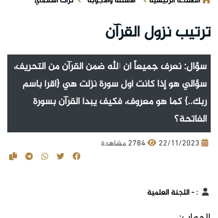
الصفحة الرئيسية
الأسئلة والأجوبة
تراث اسلامي
ترتيب نزول القرآن
سؤال: نعرف جميعاً ان الله ضمن القرآن من التحريف،
سؤالي هو إذا كانت أول سورة نزلت هي {اقرأ باسم
ربك..} كما هو معروف، فكيف يبدأ القرآن بسورة
الفاتحة؟
22/11/2023
2784 مشاهدة
:
- اللجنة العلمية