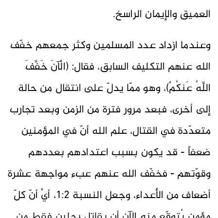
العميق والإيمان الراسخ.
وعندما ازداد عدد المسلمين وكثر جمعهم خفّف
الله عنهم التكليف السابق، فقال: (الْآنَ خَفَّفَ
اللَّهُ عَنكُمْ)، وهو ممّا يدلّ على انتقال من حالة
إلى أخرى، فبعد مرور فترة من الزمن وبعد تجارب
متعدّدة في القتال، علم الله أنّ في المؤمنين
ضعفاً - قد يكون بسبب اعتدادهم بعددهم
وقوّتهم - فخفّف الله عنهم عبء مواجهة عشرة
أضعاف من الأعداء، وجعل النسبة 1:2، أيْ أنّ كلّ
مؤمن يُتوقّع منه الآن أن يقاتل رجلين فقط من