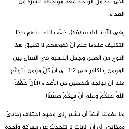
الذي يتحمّل الواحد معه مواجهة عشرة من
العداء.
وفي الآية الثانية (66)، خفّف الله عنهم هذا
التكليف عندما علم أنّ نفوسهم لا تطيق هذا
النوع من الصبر، وجعل النسبة في القتال بين
المؤمن والكافر هي 1:2، أي أنّ كلّ مؤمن يُتوقّع
منه أن يواجه شخصين من الأعداء (الْآنَ خَفَّفَ
اللَّهُ عَنكُمْ وَعَلِمَ أَنَّ فِيكُمْ ضَعْفًا).
ولا يفوتنا أيضاً أن نشير إلى وجود اختلاف زمانيّ
ومكانيّ، أي أنّ الآيات لا تتحدّث عن معركة واحدة