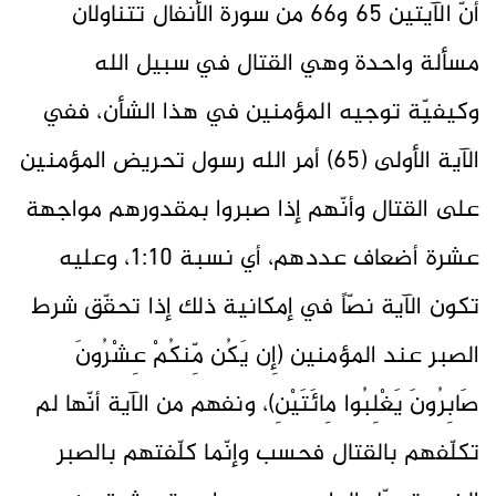
أنّ الآيتين 65 و66 من سورة الأنفال تتناولان
مسألة واحدة وهي القتال في سبيل الله
وكيفيّة توجيه المؤمنين في هذا الشأن، ففي
الآية الأولى (65) أمر الله رسول تحريض المؤمنين
على القتال وأنّهم إذا صبروا بمقدورهم مواجهة
عشرة أضعاف عددهم، أي نسبة 1:10، وعليه
تكون الآية نصّاً في إمكانية ذلك إذا تحقّق شرط
الصبر عند المؤمنين (إِن يَكُن مِّنكُمْ عِشْرُونَ
صَابِرُونَ يَغْلِبُوا مِائَتَيْنِ)، ونفهم من الآية أنّها لم
تكلّفهم بالقتال فحسب وإنّما كلّفتهم بالصبر