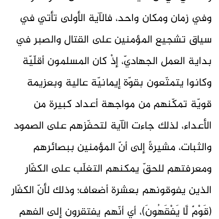
وفي زمان ومكان واحد، فالآية الأولى تأتي في
سياق تشجيع المؤمنين على القتال والصبر في
بداية العمل الجهاديّ، إذْ كان المسلمون أقلّيّة
وكانوا يتمتّعون بقوّة إيمانيّة عالية وبعزيمة
قويّة تمكّنهم من مواجهة أعداد كبيرة من
الأعداء، لذلك جاءت الآية لتحفّزهم على الصمود
والثبات، مشيرةً إلى أنّ المؤمنين ببصائرهم
ومعرفتهم للحقّ يمكنهم التغلّب على الكفّار
الذين يفوقونهم بعشرة أضعاف؛ وذلك لأنّ الكفّار
(قَوْمٌ لَّا يَفْقَهُونَ)، أي أنّهم يفتقرون إلى الفهم