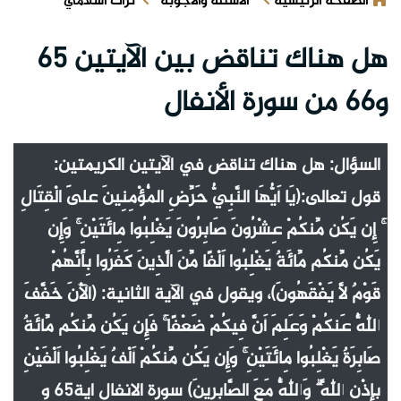
الصفحة الرئيسية
الأسئلة والأجوبة
تراث اسلامي
هل هناك تناقض بين الآيتين 65
و66 من سورة الأنفال
السؤال: هل هناك تناقض في الآيتين الكريمتين:
قول تعالى:(يَا أَيُّهَا النَّبِيُّ حَرِّضِ الْمُؤْمِنِينَ عَلَى الْقِتَالِ
ۚ إِن يَكُن مِّنكُمْ عِشْرُونَ صَابِرُونَ يَغْلِبُوا مِائَتَيْنِ ۚ وَإِن
يَكُن مِّنكُم مِّائَةٌ يَغْلِبُوا أَلْفًا مِّنَ الَّذِينَ كَفَرُوا بِأَنَّهُمْ
قَوْمٌ لَّا يَفْقَهُونَ)، ويقول في الآية الثانية: (الْآنَ خَفَّفَ
اللَّهُ عَنكُمْ وَعَلِمَ أَنَّ فِيكُمْ ضَعْفًا ۚ فَإِن يَكُن مِّنكُم مِّائَةٌ
صَابِرَةٌ يَغْلِبُوا مِائَتَيْنِ ۚ وَإِن يَكُن مِّنكُمْ أَلْفٌ يَغْلِبُوا أَلْفَيْنِ
بِإِذْنِ اللَّهِ ۗ وَاللَّهُ مَعَ الصَّابِرِينَ) سورة الانفال اية65 و