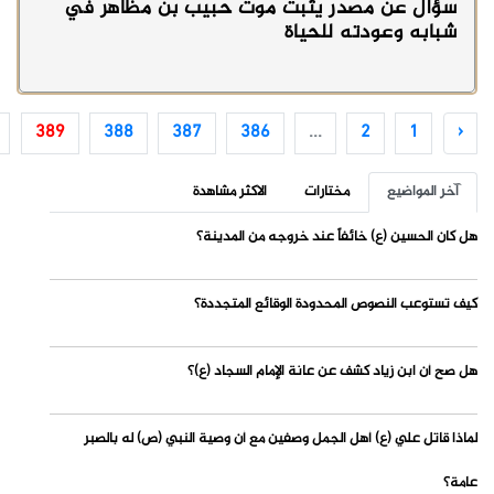
سؤال عن مصدر يثبت موت حبيب بن مظاهر في
شبابه وعودته للحياة
389
388
387
386
...
2
1
‹
آخر المواضيع
مختارات
الاكثر مشاهدة
هل كان الحسين (ع) خائفاً عند خروجه من المدينة؟
كيف تستوعب النصوص المحدودة الوقائع المتجددة؟
هل صح أن ابن زياد كشف عن عانة الإمام السجاد (ع)؟
لماذا قاتل علي (ع) أهل الجمل وصفين مع أن وصية النبي (ص) له بالصبر
عامة؟