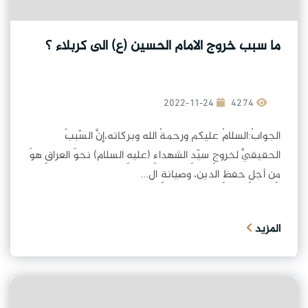
ما سبب خروج الامام الحسين (ع) الى كربلاء ؟
2022-11-24
4274
الجوابُ:السلامُ عليكم ورحمةُ الله وبركاته،إنَّ السّببَ
الحقيقيَّ لخروجِ سيّدِ الشهداءِ (عليهِ السلام) نحوَ العراقِ هوَ
مِن أجلِ حفظِ الدين، وصيانةِ ال...
المزيد