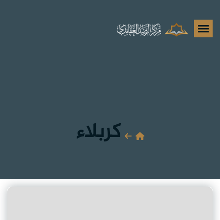
كربلاء