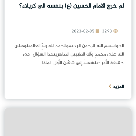
لم خرج الامام الحسين (ع) بنفسه الى كربلاء؟
2023-02-05
3293
الجواببسم الله الرحمن الرحيموالحمد لله ربِّ العالمينوصلى
الله على محمدٍ وآله الطيبين الطاهرينهذا السؤال -في
حقيقة الأمر -ينشعبُ إلى شقّين:الأول: لماذا...
المزيد