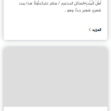
أَهْلَ الْبَيْتِ﴾السائل المحترم / سلام عليكمأولاً: هذا بيت
شعري شهير جداً، وهو...
المزيد