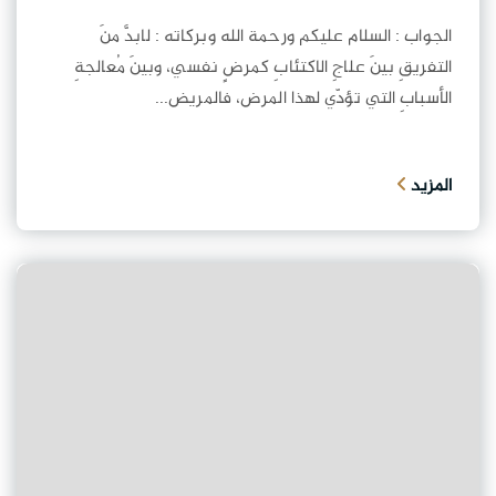
الجواب : السلام عليكم ورحمة الله وبركاته : لابدَّ منَ
التفريقِ بينَ علاجِ الاكتئابِ كمرضٍ نفسي، وبينَ مُعالجةِ
الأسبابِ التي تؤدّي لهذا المرض، فالمريض...
المزيد