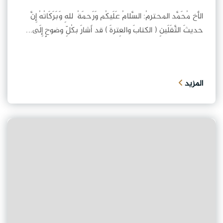
الأخ مُحَمَّد المحترمُ: السَّلامُ عَلَيكُم وَرَحمَةُ ٱللهِ وَبَرَكَاتُهُ إِنَّ
حديثَ الثَّقَلَينِ ( الكتابَ والعِترةَ ) قد أَشارَ بكُلِّ وضوحٍ إِلَى...
المزيد