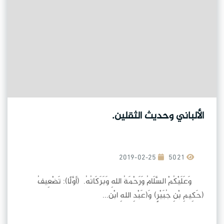
الألباني وحديث الثقلين.
2019-02-25
5021
وَعَلَيْكُمْ السَّلَامُ وَرَحْمَةُ اللهِ وَبَرَكَاتُهُ. (أَوَّلًا): تَضْعِيفُ
(حَكِيمِ بْنِ جُبَيْرٍ) وَ(عَبْدِ اللهِ ابْن...