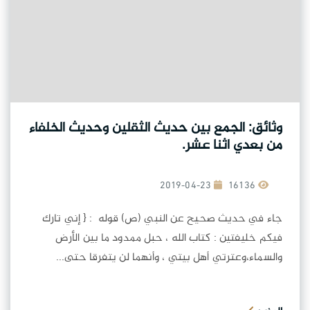
وثائق: الجمع بين حديث الثقلين وحديث الخلفاء
من بعدي اثنا عشر.
2019-04-23
16136
جاء في حديث صحيح عن النبي (ص) قوله : { إني تارك
فيكم خليفتين : كتاب الله ، حبل ممدود ما بين الأرض
والسماء،وعترتي أهل بيتي ، وأنهما لن يتفرقا حتى...