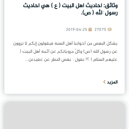
وثائق: أحاديث أهل البيت ( ع ) هي أحاديث
رسول الله ( ص).
2019-04-25
27075
يشكل البعض من أخواننا أهل السنة فيقولون إنكم لا تروون
عن رسول الله (ص) وكلّ مروياتكم عن أئمة أهل البيت (
عليهم السلام ) ؟! نقول : بغض النظر عن عقيدتن...
المزيد