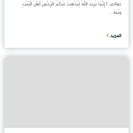
تعالى: { إِنَّمَا يُرِيدُ اللَّهُ لِيُذْهِبَ عَنكُمُ الرِّجْسَ أَهْلَ الْبَيْتِ
وَيُطَ...
المزيد