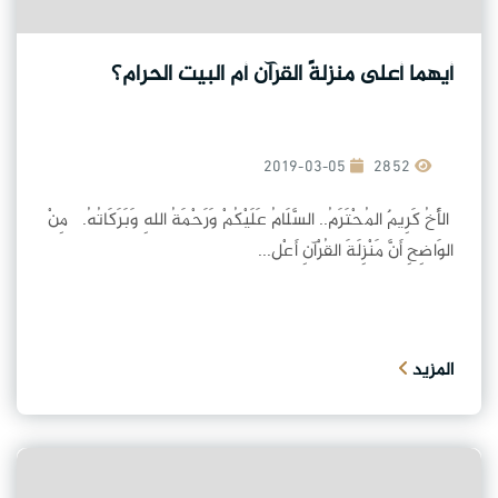
أيهما أعلى منزلةً القرآن أم البيت الحرام؟
2019-03-05
2852
الأَخُ كَرِيمٌ المُحْتَرَمُ.. السَّلَامُ عَلَيْكُمْ وَرَحْمَةُ اللهِ وَبَرَكَاتُهُ. مِنْ
الوَاضِحِ أَنَّ مَنْزِلَةَ القُرْآنِ أَعْل...
المزيد