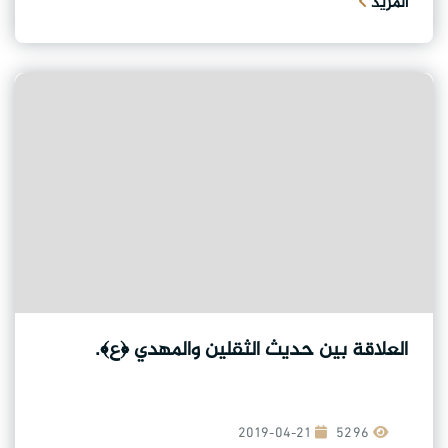
المزيد
العلاقة بين حديث الثقلين والمهدي ﴿ع﴾.
2019-04-21
5296