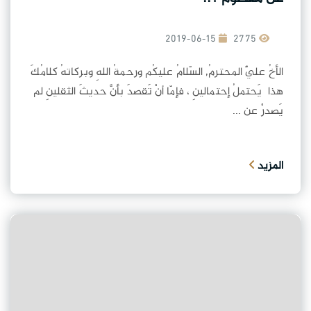
2019-06-15
2775
الأخُ عليٌّ المحترمُ, السّلامُ عليكُم ورحمةُ اللهِ وبركاتهُ كلامُكَ
هذا يَحتملُ إحتمالينِ ، فإمّا أنْ تَقصدَ بأنَّ حديثَ الثقلينِ لم
يَصدرْ عن ...
المزيد