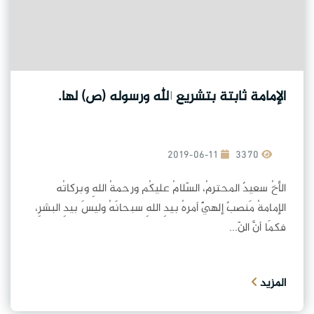
الإمامة ثابتة بتشريع الله ورسوله (ص) لها.
2019-06-11
3370
الأخُ سعيدٌ المحترمُ، السّلامُ عليكُم ورحمةُ اللهِ وبركاتُه
الإمامةُ مَنصبٌ إلهيٌّ أمرهُ بيدِ اللهِ سبحانَهُ وليسَ بيدِ البشرِ،
فكمَا أنَّ النّ...
المزيد