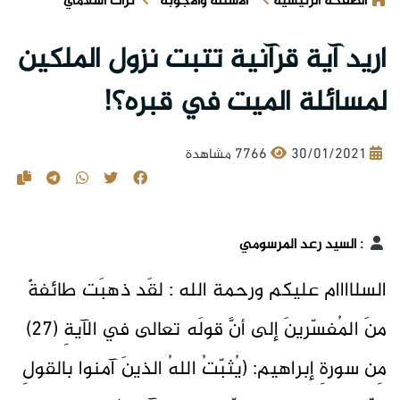
الصفحة الرئيسية
الأسئلة والأجوبة
تراث اسلامي
اريد آية قرآنية تتبت نزول الملكين
لمسائلة الميت في قبره؟!
30/01/2021
7766 مشاهدة
:
السيد رعد المرسومي
السلاااام عليكم ورحمة الله : لقَد ذهبَت طائفةٌ
منَ المُفسّرينَ إلى أنَّ قولَه تعالى في الآيةِ (27)
مِن سورةِ إبراهيم: (يُثبّتُ اللهُ الذينَ آمنوا بالقولِ