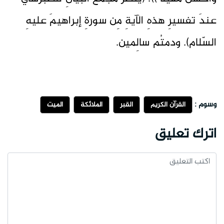
عندَ تفسيرِ هذهِ الآيةِ مِن سورةِ إبراهيمَ عليهِ
السّلام). ودمتُم سالِمين.
وسوم :
القرآن الكريم
القبر
الملائكة
الميت
اترك تعليق