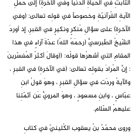
الثّابتِ في الحياةِ الدّنيا وفي الآخرةِ) إلى حملِ
الآيةِ القُرآنيّةِ وخصوصاً في قولِه تعالى: (وفي
الآخرةِ) على سؤالِ مُنكرٍ ونكيرٍ في القبرِ, إذ أوردَ
الشّيخُ الطّبرسيُّ (رحمَهُ اللهُ) عدّةَ آراءٍ في هذا
المقامِ التي أشهرُها قولُه: ((وقالَ أكثرُ المُفسّرينَ
: إنَّ المُرادَ بقولِه تعالى: (في الآخرةِ) في القبرِ ،
والآيةُ وردَت في سؤالِ القبرِ ، وهوَ قولُ ابنِ
عبّاسٍ ، وابنِ مسعودٍ ، وهوَ المرويُّ عَن أئمّتِنا
عليهمُ السّلام.
وروى محمّدٌ بنُ يعقوب الكُلينيّ في كتابِ