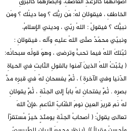
أصواتُهما كالرّعدِ القاصفِ، وأبصارُهما كالبرقِ
الخاطفِ ، فيقولانِ لهُ: مَن ربُّك ؟ وما دينُك ؟ ومَن
نبيُّك ؟ فيقولُ : اللهُ ربّي ، وديني الإسلامُ،
ونبيّي محمّدٌ صلّى اللهُ عليهِ وآله ، فيقولانِ :
ثبّتكَ اللهُ فيما تحبُّ وترضى ، وهوَ قولُه سبحانُه:
( يثبّتُ اللهُ الذينَ آمنوا بالقولِ الثّابتِ في الحياةِ
الدّنيا وفي الآخرةِ ) ، ثُمَّ يفسحانِ لهُ في قبرِه مدَّ
بصرِه . ثُمَّ يفتحانِ لهُ باباً إلى الجنّةِ ، ثُمَّ يقولانِ
لهُ نَم قريرَ العينِ نومَ الشّابِّ النّاعمِ ،فإنَّ اللهَ
تعالى يقولُ: ( أصحابُ الجنّةِ يومئذٍ خيرٌ مُستقرّاً
وأحسنُ مقيلاً )). (ينظر مجمعَ البيانِ للطّبرسيّ