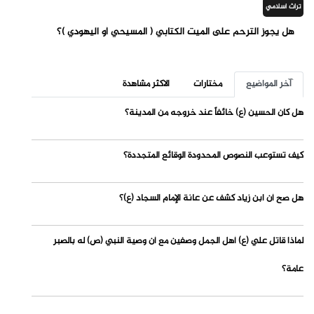
تراث اسلامي
هل يجوز الترحم على الميت الكتابي ( المسيحي أو اليهودي )؟
آخر المواضيع
مختارات
الاكثر مشاهدة
هل كان الحسين (ع) خائفاً عند خروجه من المدينة؟
كيف تستوعب النصوص المحدودة الوقائع المتجددة؟
هل صح أن ابن زياد كشف عن عانة الإمام السجاد (ع)؟
لماذا قاتل علي (ع) أهل الجمل وصفين مع أن وصية النبي (ص) له بالصبر
عامة؟