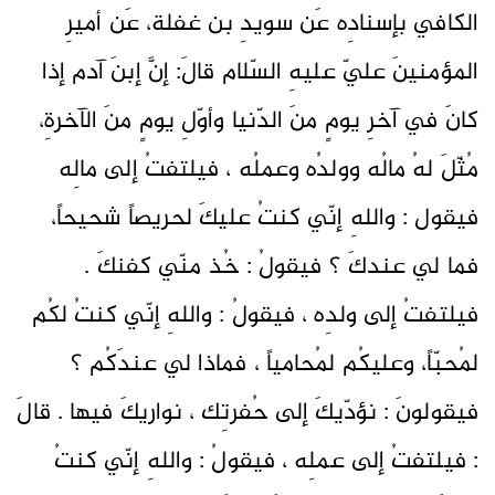
الكافي بإسنادِه عَن سويدِ بن غفلة، عَن أميرِ
المؤمنينَ عليّ عليهِ السّلام قالَ: إنَّ إبنَ آدم إذا
كانَ في آخرِ يومٍ منَ الدّنيا وأوّلِ يومٍ منَ الآخرةِ،
مُثّلَ لهُ مالُه وولدُه وعملُه ، فيلتفتُ إلى مالِه
فيقول : واللهِ إنّي كنتُ عليكَ لحريصاً شحيحاً،
فما لي عندكَ ؟ فيقولُ : خُذ منّي كفنكَ .
فيلتفتُ إلى ولدِه ، فيقولُ : واللهِ إنّي كنتُ لكُم
لمُحبّاً، وعليكُم لمُحامياً ، فماذا لي عندَكُم ؟
فيقولونَ : نؤدّيكَ إلى حُفرتِك ، نواريكَ فيها . قالَ
: فيلتفتُ إلى عملِه ، فيقولُ : واللهِ إنّي كنتُ