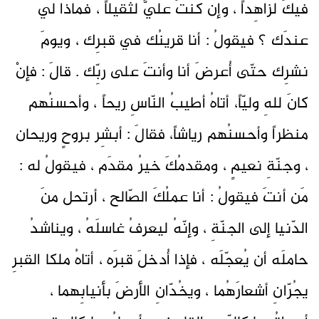
فيكَ لزاهِداً ، وإن كنتَ عليَّ لثقيلاً ، فماذا لي
عندَك ؟ فيقولُ : أنا قرينُك في قبرِك ، ويومَ
نشرِك حتّى أُعرضَ أنا وأنتَ على ربِّك . قالَ : فإنْ
كانَ للهِ وليّاً، أتاهُ أطيبُ النّاسِ ريحاً ، وأحسنُهم
منظراً وأحسنُهم رياشاً، فقالَ : أبشِر بروحٍ وريحان
، وجنّةِ نعيمٍ ، ومقدمُكَ خيرُ مقدَم ، فيقولُ له :
مَن أنتَ فيقولُ : أنا عملُكَ الصّالح ، أرتحل منَ
الدّنيا إلى الجنّةِ ، وإنّهُ ليعرفُ غاسلَهُ ، ويناشدُ
حاملَه أن يُعجّلَه ، فإذا أُدخلَ قبرَه ، أتاهُ ملكا القبرِ
يجُرّانِ أشعارَهُما ، ويخُدّانِ الأرضَ بأنيابِهما ،