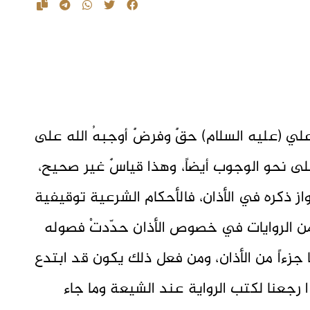
م علي (عليه السلام) حقٌ وفرضٌ أوجبهُ الله على
على نحو الوجوب أيضاً، وهذا قياسٌ غير صحيح،
ز ذكره في الأذان، فالأحكام الشرعية توقيفية
د من الروايات في خصوص الأذان حدّدتْ فصوله
ا جزءاً من الأذان، ومن فعل ذلك يكون قد ابتدع
رجعنا لكتب الرواية عند الشيعة وما جاء