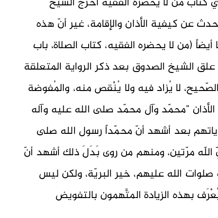
لإقامة، ج1 ص 300 – 311). وفي كتاب من لا يحضرهُ الفقيه أخرج الشيخ
حدة تتحدث عن كيفية الأذان والإقامة، غير أنّ هذه
 أيضاً (من لا يحضره الفقيه، كتاب الصلاة، باب
لإقامة، ج1 ص 184- 197)، وقد علق الشيخ الصدوق بعد ذكر الرواية المتعلقة
الصّحيح، لا يُزاد فيه ولا يُنْقص منه، والمُفوضة
الأذان "محمّد وآل محمّد صلی الله عليه وآله
ياتهم بعد أشهد أنّ محمّداً رسول الله صلی
اللّه مرّتين، ومنهم من روى بَدَلَ ذلك أشهد أنّ
آله صلوات الله عليهم، خير البريّة، ولكن ليس
ُعْرَف بهذه الزيادة المتَّهمون بالتفويض