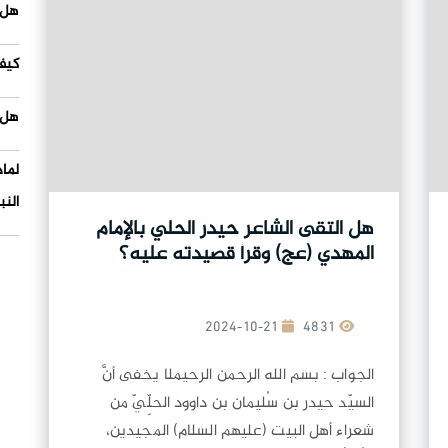
هل 
كيف
هل 
لما
النب
هل التقى الشاعر حيدر الحلي بالإمام
المهدي (عج) وقرأ قصيدته عليه؟
2024-10-21
4831
الجواب : بسم الله الرحمن الرحيملا يخفى أنَّ
السيّد حيدر بن سُليمان بن داوود الحلِّيّ من
شعراء أهل البيت (عليهم السلام) المجيدين،