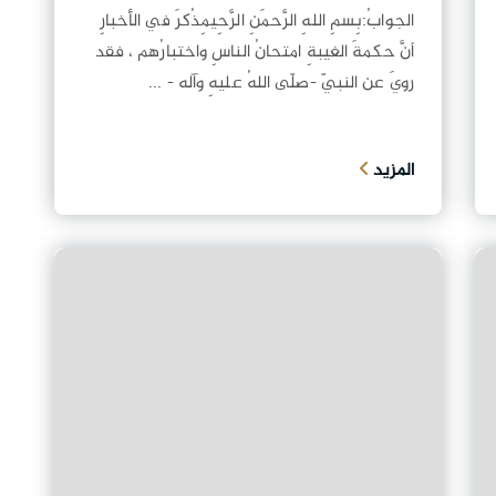
الجوابُ:بِسمِ اللهِ الرَّحمَنِ الرَّحِيمِذُكرَ في الأخبارِ
أنَّ حكمةَ الغيبةِ امتحانُ الناسِ واختبارُهم ، فقد
رويَ عن النبيّ -صلّى اللهُ عليهِ وآله - ...
المزيد