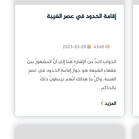
إقامة الحدود في عصر الغيبة
2023-03-28
4348
الجواب:لابدَّ منَ الإشارةِ هُنا إلى أنَّ المشهورَ بينَ
فقهاءِ الشيعة هو جوازُ إقامةِ الحدود في عصرِ
الغيبة، وكلُّ ما هنالك أنّهم يربطونَ ذلكَ
بالحاكمِ...
المزيد