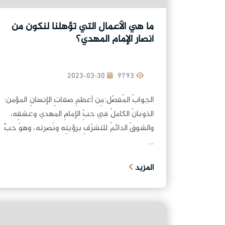
ما هي الأعمال التي تؤهلنا لنكون من
أنصار الإمام المهدي؟
2023-03-30
9793
الجوابُ المُفصّل:مِن أعظمِ صفاتِ الإنسانِ المؤمن:
الذوبانُ الكاملُ في حبِّ الإمامِ المهدي وعشقِه،
والشوقُ الدائمُ للتشرّفِ برؤيتِه ونُصرته، وهوَ حبٌّ
...
المزيد