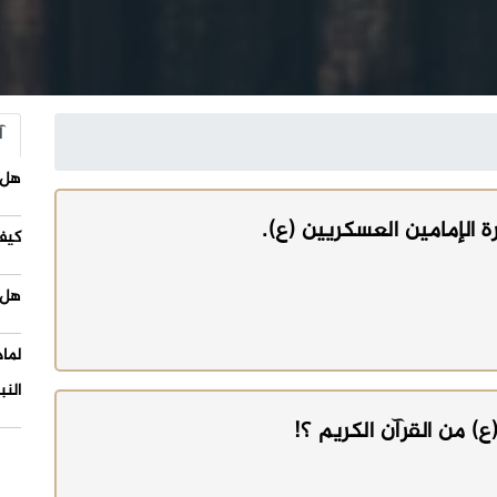
آ
هل 
ة الإمامين العسكريين (ع).
كيف
هل 
لما
النب
 من القرآن الكريم ؟!