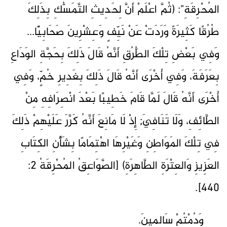
المُحْرِقَةِ": (ثُمَّ اعْلَمْ أَنَّ لِحَدِيثِ التَّمَسُّكِ بِذَلِكَ
طُرُقًا كَثِيرَةً وَرَدَتْ عَنْ نَيِّفٍ وَعِشْرِينَ صَحَابِيًّا...
وَفِي بَعْضِ تِلْكَ الطُّرُقِ أَنَّهُ قَالَ ذَلِكَ بِحَجَّةِ الوَدَاعِ
بِعَرَفَةَ، وَفِي أُخْرَى أَنَّهُ قَالَ ذَلِكَ بِغَدِيرِ خُمٍّ، وَفِي
أُخْرَى أَنَّهُ قَالَ لَمَّا قَامَ خَطِيبًا بَعْدَ انْصِرَافِهِ مِنْ
الطَّائِفِ، وَلَا تَنَافِيَ; إِذْ لَا مَانِعَ أَنَّهُ كَرَّرَ عَلَيْهِمْ ذَلِكَ
فِي تِلْكَ المَوَاطِنِ وَغَيْرِهَا اهْتِمَامًا بِشَأْنِ الكِتَابِ
العَزِيزِ وَالعِتْرَةِ الطَّاهِرَةِ) [الصَّوَاعِقُ المُحْرِقَةُ 2:
440].
وَدُمْتُمْ سَالِمِينَ.