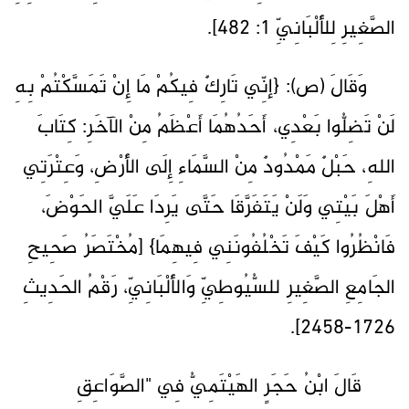
الصَّغِيرِ لِلأَلْبَانِيِّ 1: 482].
وَقَالَ (ص): {إنِّي تَارِكٌ فِيكُمْ مَا إِنْ تَمَسَّكْتُمْ بِهِ
لَنْ تَضِلُّوا بَعْدِي، أَحَدُهُمَا أَعْظَمُ مِنْ الآخَرِ: كِتَابَ
اللهِ، حَبْلٌ مَمْدُودٌ مِنْ السَّمَاءِ إِلَى الأَرْضِ، وَعِتْرَتِي
أَهْلَ بَيْتِي وَلَنْ يَتَفَرَّقَا حَتَّى يَرِدَا عَلَيَّ الحَوْضَ،
فَانْظُرُوا كَيْفَ تَخْلُفُونَنِي فِيهِمَا} [مُخْتَصَرُ صَحِيحِ
الجَامِعِ الصَّغِيرِ للسُّيُوطِيِّ وَالأَلْبَانِيِّ، رَقْمُ الحَدِيثِ
1726-2458].
قَالَ ابْنُ حَجَرٍ الهَيْتَمِيُّ فِي "الصَّوَاعِقِ