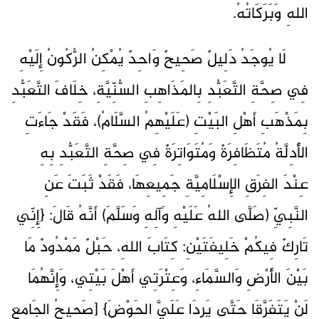
اللهِ وَبَرَكَاتُهُ.
لَا يُوجَدُ دَلِيلٌ صَحِيحٌ وَاحِدٌ يُمْكِنُ الرُّكُونُ إِلَيْهِ
فِي صِحَّةِ التَّعَبُّدِ بِالمَذَاهِبِ السُّنِّيَّةِ، خِلَافَ التَّعَبُّدِ
بِمَذْهَبِ أَهْلِ البَيْتِ (عَلَيْهِمُ السَّلَامُ)، فَقَدْ جَاءَتِ
الأَدِلَّةُ مُتَظَافِرَةٌ وَمُتَوَاتِرَةٌ فِي صِحَّةِ التَّعَبُّدِ بِهِ
عِنْدَ الفِرَقِ الإِسْلَامِيَّةِ جَمِيعِهَا، فَقَدْ ثَبَتَ عَنِ
النَّبِيِّ (صَلَّى اللهُ عَلَيْهِ وَآلِهِ وَسَلَّمَ) أَنَّهُ قَالَ: {إِنِّي
تَارِكٌ فِيكُمْ خَلِيفَتَيْنِ: كِتَابَ اللهِ، حَبْلٌ مَمْدُودٌ مَا
بَيْنَ الأَرْضِ وَالسَّمَاءِ، وَعِتْرَتِي أَهْلَ بَيْتِي، وَإِنَّهُمَا
لَنْ يَتَفَرَّقَا حَتَّى يَرِدَا عَلَيَّ الحَوْضَ} [صَحِيحُ الجَامِعِ