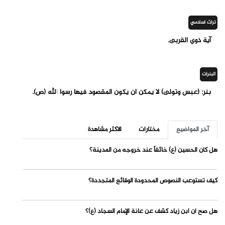
تراث اسلامي
آية ذوي القربى.
البنرات
بنر: (عبس وتولى) لا يمكن أن يكون المقصود فيها رسوا الله (ص).
آخر المواضيع
مختارات
الاكثر مشاهدة
هل كان الحسين (ع) خائفاً عند خروجه من المدينة؟
كيف تستوعب النصوص المحدودة الوقائع المتجددة؟
هل صح أن ابن زياد كشف عن عانة الإمام السجاد (ع)؟