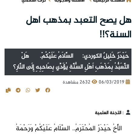
الصفحة الرئيسية
الأسئلة والأجوبة
تراث اسلامي
هل يصح التعبد بمذهب أهل
السنة؟!!
حَيْدَرٌ خَلِيلٌ الكوردي: السَّلَامُ عَلَيْكُمْ. هَلْ
التَّعَبُّدُ بِمَذْهَبِ أَهْلِ السُّنَّةِ يُؤَدِّي بِصَاحِبِهِ إِلَى النَّارِ؟
06/03/2019
2632 مشاهدة
:
اللجنة العلمية
الأَخُ حَيْدَرٌ المُحْتَرَمُ.. السَّلَامُ عَلَيْكُمْ وَرَحْمَةُ