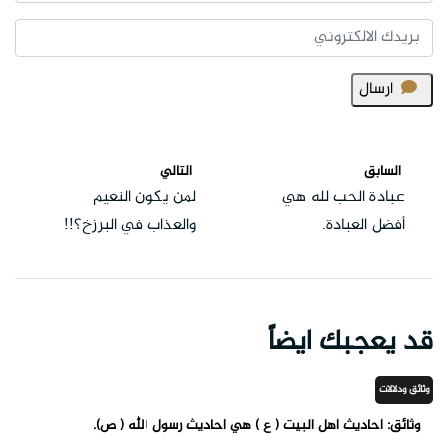
ارسال
السابق
التالي
عبادة الحب لله هي
لمن يكون النعيم
أفضل العبادة.
والعذاب في البرزخ؟!!
قد يعجبك ايضاً
وثائق ودلالات
وثائق: أحاديث أهل البيت ( ع ) هي أحاديث رسول الله ( ص).