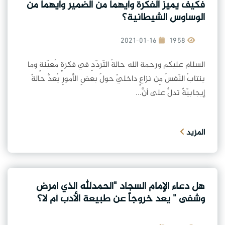
فكيف يميز الفكرة وايهما من الضمير وايهما من
الوساوس الشيطانية؟
2021-01-16
1958
السلام عليكم ورحمة الله حالةُ التّردّدِ في فكرةٍ مُعيّنةٍ وما
ينتابُ النّفسَ مِن نزاعٍ داخليّ حولَ بعضِ الأمورِ يُعدُّ حالةً
إيجابيّةً تدلُّ على أنَّ...
المزيد
هل دعاء الإمام السجاد "الحمدلله الذي امرض
وشفى " يعد خروجاً عن طبيعة الأدب أم لا؟