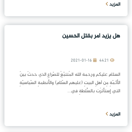
المزيد
هل يزيد امر بقتل الحسين
2021-01-16
4421
السلام عليكم ورحمة الله المُتتبّعُ للصّراعِ الذي حدثَ بينَ
الأئمّةِ مِن أهلِ البيتِ (عليهم السّلام) والأنظمةِ السّياسيّةِ
التي إستأثرَت بالسُّلطةِ في...
المزيد