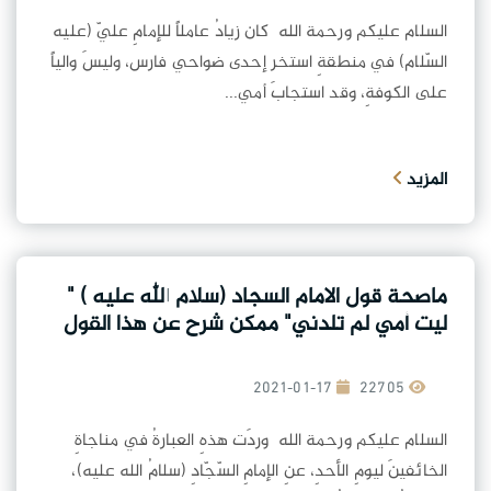
السلام عليكم ورحمة الله كان زيادُ عاملاً للإمامِ عليّ (عليه
السّلام) في منطقةِ استخر إحدى ضواحي فارس، وليسَ والياً
على الكوفةِ، وقد استجابَ أمي...
المزيد
ماصحة قول الامام السجاد (سلام الله عليه ) "
ليت أمي لم تلدني" ممكن شرح عن هذا القول
2021-01-17
22705
السلام عليكم ورحمة الله وردَت هذهِ العبارةُ في مناجاةِ
الخائفينَ ليومِ الأحدِ، عنِ الإمامِ السّجّادِ (سلامُ الله عليه)،