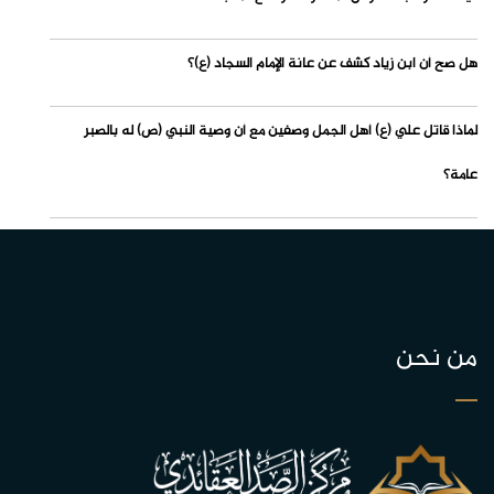
هل صح أن ابن زياد كشف عن عانة الإمام السجاد (ع)؟
لماذا قاتل علي (ع) أهل الجمل وصفين مع أن وصية النبي (ص) له بالصبر
عامة؟
من نحن