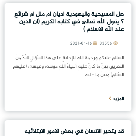
هل المسيحية واليهودية اديان ام ملل ام شرائع
؟ يقول الله تعالى في كتابه الكريم (ان الدين
عند الله الاسلام )
2021-01-16
33556
السلام عليكم ورحمة الله للإجابةِ على هذا السّؤالِ لابُدَّ منَ
التّفريقِ بينَ ما كانَ عليهِ أنبياءُ اللهِ موسى وعيسى (عليهم
السّلام) وبينَ ما عليه...
المزيد
قد يتحير الانسان في بعض الامور الابتلائيه