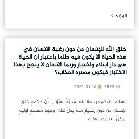
المزيد
خلق الله للإنسان من دون رغبة الانسان في
هذه الحياة الا يكون فيه ظلما باعتبار ان الحياة
هي دار ابتلاء واختبار وربما الانسان لا ينجح بهذا
الاختبار فيكون مصيره العذاب؟
2021-01-16
3893
السلام عليكم ورحمة الله مُجرّدُ السّؤالِ عَن حِكمةِ خلقِ
الإنسانِ من دونِ إختيارٍ منهُ يدلُّ على وجودِ مُسلّمةٍ أوّليّةٍ
يمكنُ البناءُ عليها، و...