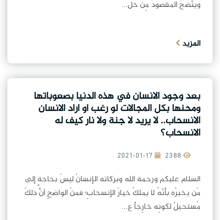
ويتّضحُ المقصودُ مِن خل...
المزيد
بعد وجود الانسان في هذه الدنيا بصعوباتها
ومحنها بكل المجالات لو رغب او اراد الانسان
الانسحاب.. لا يريد لا جنة ولا نار كيف له
الانسحاب؟
2021-01-17
2388
السلام عليكم ورحمة الله وبركاته الإنسانُ ليسَ بحاجةٍ إلى
مَن يخبرُه بأنّهُ لا يملكُ خيارَ الإنسحابِ؛ فمنَ الواضحِ أنَّ ذلكَ
مُستحيلٌ لكونِه خارِجاً ع...