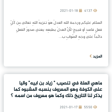
2021-01-18
4137
السلام عليكم ورحمة الله العدلُ هوَ تنزيهُ اللهِ تعالى مِن كُلِّ
فعلٍ فاسدٍ أو قبيحٍ؛ لأنَّ العدلَ بطبعِه يعني صدورَ الفعلِ
دائماً على وجهِ الصّوابِ ب...
المزيد
ماهي العلة في تنصيب " زياد بن ابيه" واليا
على الكوفة وهو المعروف بنسبه المشبوه كما
يذكر لنا التاريخ ذلك وكما هو معروف من أسمه ؟
2021-01-17
5550