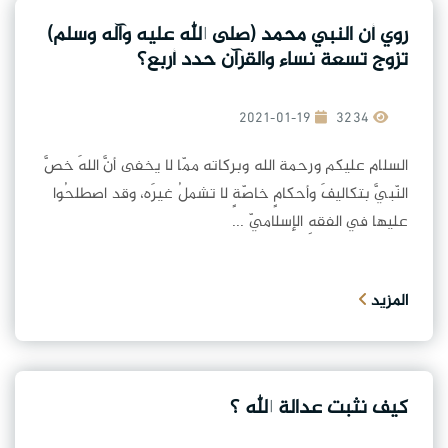
روي أن النبي محمد (صلى الله عليه وآله وسلم)
تزوج تسعة نساء والقرآن حدد أربع؟
2021-01-19
3234
السلام عليكم ورحمة الله وبركاته ممّا لا يخفى أنَّ اللهَ خصَّ
النّبيَّ بتكاليفَ وأحكامٍ خاصّةٍ لا تشملُ غيرَه، وقد اصطلحُوا
عليها في الفقهِ الإسلاميّ ...
المزيد
كيف نثبت عدالة الله ؟