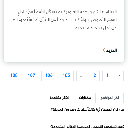
السلام عليكم ورحمة الله وبركاته تُشكّلُ اللّغةُ أهمَّ عاملٍ
لفهمِ النّصوصِ سواءٌ كانَت نصوصاً منَ القُرآنِ أو السّنّةِ؛ وذلكَ
مِن أجلِ تحديدِ ما تحتو...
المزيد
9
108
107
106
105
...
2
1
‹
آخر المواضيع
مختارات
الاكثر مشاهدة
هل كان الحسين (ع) خائفاً عند خروجه من المدينة؟
كيف تستوعب النصوص المحدودة الوقائع المتجددة؟