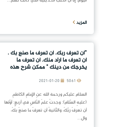
اليومَ، إلّا أنَّ الكُتبَ الحديثيّةَ التي كانَت تُسمّ...
المزيد
"أن تعرف ربك. أن تعرف ما صنع بك .
أن تعرف ما أراد منك. أن تعرف ما
يخرجك من دينك " ممكن شرح هذه
الرواية الواردة عن الإمام الكاظم ع
2021-01-20
5061
السلام عليكم ورحمة الله عنِ الإمامِ الكاظمِ
(عليهِ السّلام): وجدتُ علمَ النّاسِ في أربعٍ: أوّلها
أن تعرفَ ربّكَ، والثّانيةُ أن تعرفَ ما صنعَ بكَ،
وال...