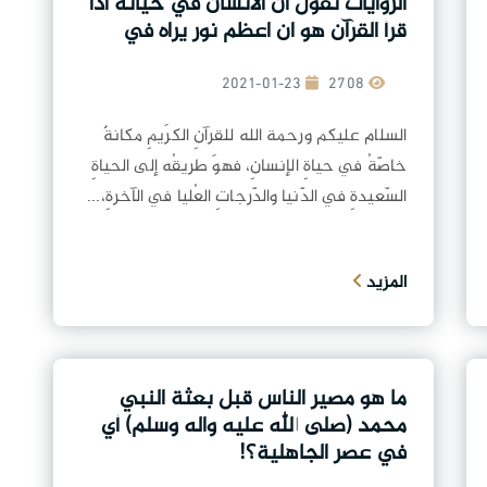
الروايات تقول ان الانسان في حياته اذا
قرأ القرآن هو ان اعظم نور يراه في
قبره.
2021-01-23
2708
السلام عليكم ورحمة الله للقرآنِ الكرَيمِ مكانةٌ
خاصّةُ في حياةِ الإنسانِ، فهوَ طريقُه إلى الحياةِ
السّعيدةِ في الدّنيا والدّرجاتِ العُليا في الآخرةِ،...
المزيد
ما هو مصير الناس قبل بعثة النبي
محمد (صلى الله عليه واله وسلم) أي
في عصر الجاهلية؟!