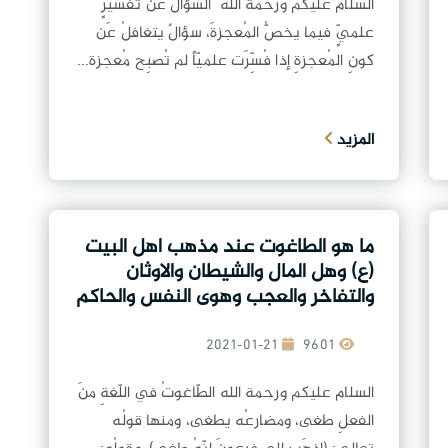
السلام عليكم ورحمة الله السّؤالُ عَن تفسيرٍ
علميٍّ فيما يخصُّ المُعجزةَ، سؤالٌ يتغافلُ عَن
كونِ المُعجزةِ إذا فُسِّرَت علميّاً لم تُصبِح مُعجزة...
المزيد
ما هو الطاغوت عند مذهب اهل البيت
(ع) وهل المال والشيطان والاوثان
والتفاخر والعجب وهوى النفس والحاكم
الظالم يصح ان يطلق عليهم الطاغوت؟
2021-01-21
9601
السلام عليكم ورحمة الله الطّاغوتُ في اللّغةِ منَ
الفعلِ طغى، ومضارعُه يطغى، ومنها قولُه