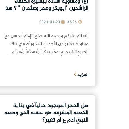
(ع) ومعاوية اشادة ببسيرة الخلفاء
الراشدين "ابوبكر وعمر وعثمان " ؟ هذا
يعني صلاحهم
2021-01-23
4526
السلام عليكم ورحمة الله صلحُ الإمامِ الحسنِ معَ
معاويةَ يُعتبَرُ منَ الأحداثِ المحوريّةِ في تلكَ
الفترةِ التّاريخيّةِ، فقَد شكّلَ مُنعطَفاً مُهمّاً و...
المزيد
هل الحجر الموجود حاليآ في بناية
الكعبه المشرفه هو نفسه الذي وضعه
النبي ادم ع ام تغير؟