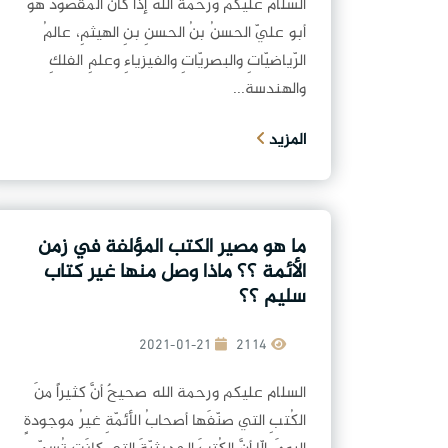
السلام عليكم ورحمة الله إذا كانَ المقصودُ هوَ
أبو عليّ الحسنُ بنُ الحسنِ بنِ الهيثمِ، عالمُ
الرّياضيّاتِ والبصريّاتِ والفيزياءِ وعلمِ الفلكِ
والهندسة...
المزيد
ما هو مصير الكتب المؤلفة في زمن
الأئمة ؟؟ ماذا وصل منها غير كتاب
سليم ؟؟
2021-01-21
2114
السلام عليكم ورحمة الله صحيحٌ أنَّ كثيراً منَ
الكُتبِ التي صنّفَها أصحابُ الأئمّةِ غيرُ موجودةٍ