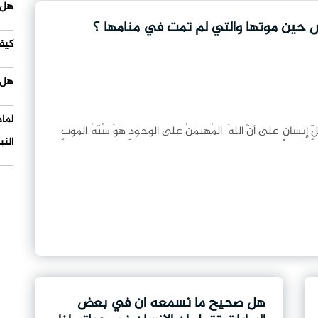
هل 
س حين موتها والتي لم تمت في منامها ؟
كيف
هل 
لما
ِّ إنسانٍ على أنَّ اللهَ المُهيمنُ على الوجودِ هوَ سُنّةُ الموتِ
النب
هل صحيح ما نسمعه ان في بعض