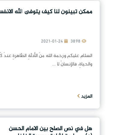
ممكن تبينون لنا كيف يتوفى الله الانف
2021-01-24
3898
السلام عليكم ورحمة الله منَ الأدلّةِ الظّاهرةِ عندَ كُل
والحياةِ، فالإنسانُ لا ...
المزيد
هل في نص الصلح بين الامام الحسن