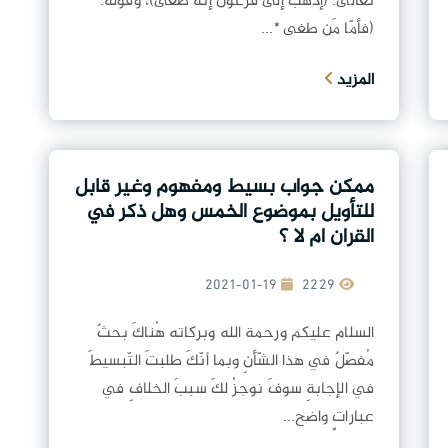
تعالى: (إذهَب إلى فرعونَ إنّهُ طغى)، وقولُه:
(فأمّا مَن طغى *...
المزيد
ممكن جواب بسيط ومفهوم وغير قابل
للتأويل بموضوع الخمس وهل ذكر في
القران ام لا ؟
2021-01-19
2229
السلام عليكم ورحمة الله وبركاته هُناكَ بحثٌ
مُفصّلٌ في هذا الشّأنِ وبما أنّكَ طلبتَ التّبسيطَ
في الإجابةِ سوفَ نوجزُ لكَ سببَ الخلافِ في
عباراتٍ واضح...