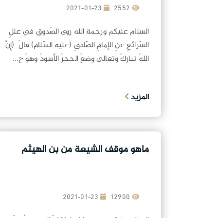
2021-01-23
2552
السلام عليكم ورحمة الله روى الصّدوق في عللِ
الشّرائعِ عنِ الإمامِ الصّادقِ (عليه السّلام) قالَ: (إِنَّ
اللهَ تباركَ وتعالى وضعَ الحجرَ الأسودَ وهوَ ج...
المزيد
ماهو موقف الشيعة من بن الهيثم
2021-01-23
12900