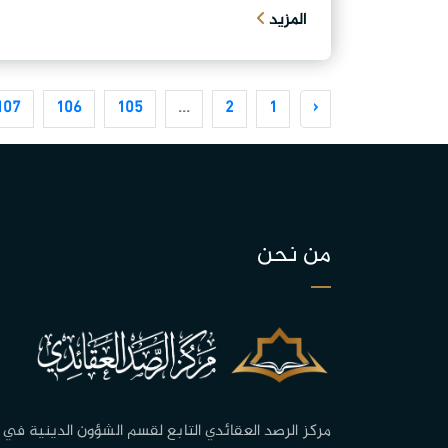
المزيد
107
106
105
...
2
1
‹
من نحن
مركز الرصد العقائدي التابع لقسم الشؤون الدينية في