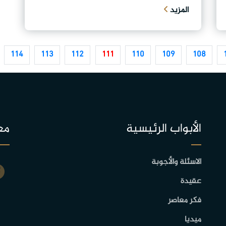
المزيد
114
113
112
111
110
109
108
الأبواب الرئيسية
مع
الاسئلة والأجوبة
عقيدة
فكر معاصر
ميديا