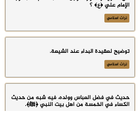
الإمام علي ﴿ع﴾ ؟
تراث اسلامي
توضيح لعقيدة البداء عند الشيعة.
تراث اسلامي
حديث في فضل العباس وولده، فيه شبه من حديث
الكساء في الخمسة من أهل بيت النبي ﴿ﷺ﴾.
تراث اسلامي