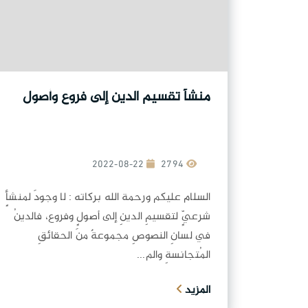
منشأ تقسيم الدين إلى فروع وأصول
2022-08-22
2794
السلام عليكم ورحمة الله بركاته : لا وجودَ لمنشأٍ
شرعيٍّ لتقسيمِ الدينِ إلى أصولٍ وفروع، فالدينُ
في لسانِ النصوصِ مجموعةٌ منَ الحقائقِ
المُتجانسةِ والم...
المزيد