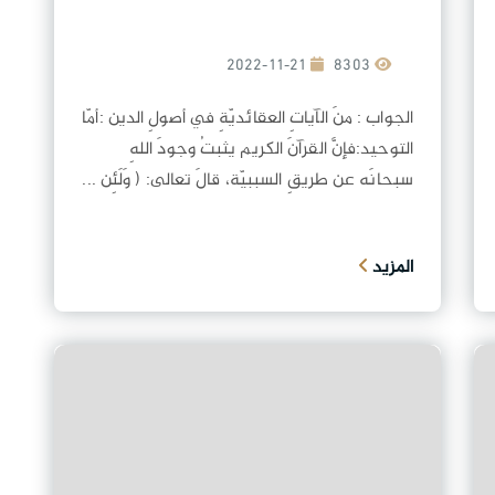
2022-11-21
8303
الجواب : منَ الآياتِ العقائديّةِ في أصولِ الدين :أمّا
التوحيد:فإنَّ القرآنَ الكريم يثبتُ وجودَ اللهِ
سبحانَه عن طريقِ السببيّة، قالَ تعالى: ( وَلَئِن ...
المزيد