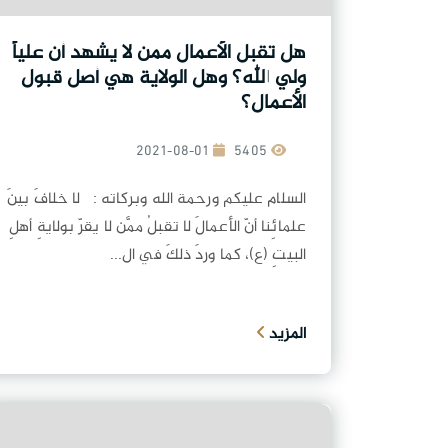
هل تقبل الأعمال ممن لا يشهد أن علياً
ولي الله؟ وهل الولاية هي أصل قبول
الأعمال؟
2021-08-01
5405
السلام عليكم ورحمة الله وبركاته : لا خلافَ بينَ
علمائِنا أنّ الأعمالَ لا تقبلُ ممَّن لا يقرّ بولايةِ أهلِ
البيتِ (ع)، كما وردَ ذلكَ في ال...
المزيد