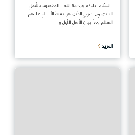
السّلامُ عليكم ورحمة الله، المقصودُ بالأصلِ
الثاني مِن أصولِ الدّين هوَ بعثةُ الأنبياءِ عليهم
السّلام بعدَ بيانِ الأصلِ الأوّلِ و...
المزيد