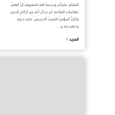
السلامُ عليكُم ورحمةُ الله،المعروفُ أنَّ العلمَ
بعلاماتِ السّاعةِ لم يُذكَر أنّه مِن أركانِ الدين،
ولكنَّ المؤمنَ اللبيبَ الحريصَ على دينِه
وعقيدتِه ي...
المزيد