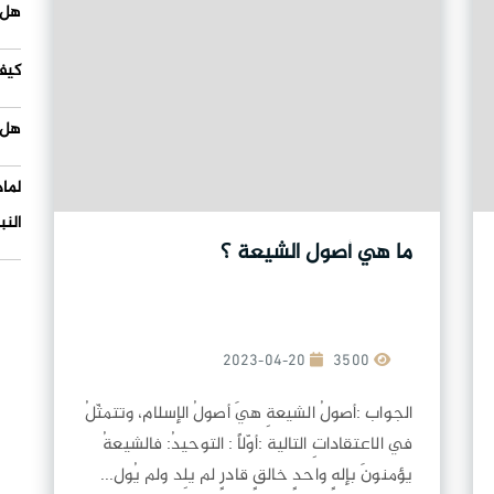
هل 
كيف
هل 
لما
النب
ما هي أصول الشيعة ؟
2023-04-20
3500
الجواب :أصولُ الشيعةِ هيَ أصولُ الإسلام، وتتمثّلُ
في الاعتقاداتِ التالية :أوّلاً : التوحيدُ: فالشيعةُ
يؤمنونَ بإلهٍ واحدٍ خالقٍ قادرٍ لم يلِد ولم يُول...