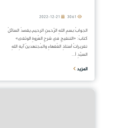
2022-12-21
3061
الجوابُ:بسمِ اللهِ الرّحمنِ الرحيم،يقصدُ السائلُ
كتابَ: «التنقيحِ في شرحِ العُروةِ الوثقى»
تقريراتُ أستاذِ الفُقهاءِ والمُجتهدينَ آيةِ اللهِ
السيّدِ أ...
المزيد