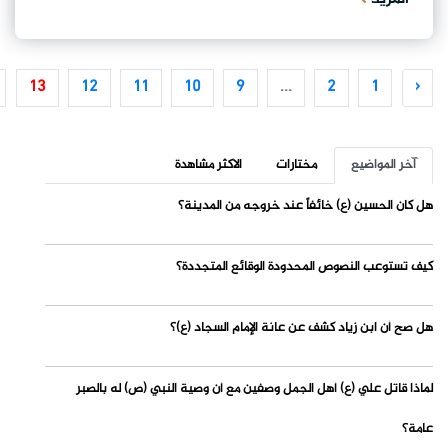
13
12
11
10
9
...
2
1
‹
آخر المواضيع
مختارات
الاكثر مشاهدة
هل كان الحسين (ع) خائفاً عند خروجه من المدينة؟
كيف تستوعب النصوص المحدودة الوقائع المتجددة؟
هل صح أن ابن زياد كشف عن عانة الإمام السجاد (ع)؟
لماذا قاتل علي (ع) أهل الجمل وصفين مع أن وصية النبي (ص) له بالصبر
عامة؟