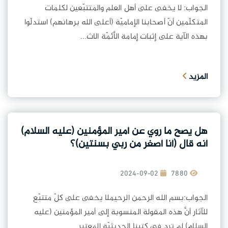
الجواب: لا يخفى على أهل العلم والمتتبّعين لكلمات
المتكلّمين أنّ أصحابنا الإماميّة (أعلى الله برهانهم) استدلّوا
بهذه الآية على إثبات إمامة الأئمّة الاث...
المزيد
هل يصح ما روي عن أمير المؤمنين (عليه السلام)
أنه قال (أنا أصغر من ربي بسنتين)؟
2024-09-02
7880
الجواب:بسم الله الرحمن الرحيملا يخفى على كلّ متتبّع
للآثار أنَّ هذه المقولة المنسوبة إلى أمير المؤمنين (عليه
السلام) لم ترد في كتبنا الحديثيّة المعتبر...