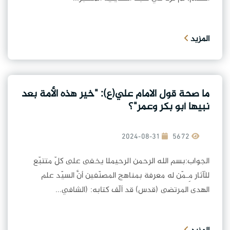
المزيد
ما صحة قول الامام علي(ع): "خير هذه الأمة بعد
نبيها أبو بكر وعمر"؟
2024-08-31
5672
الجواب:بسم الله الرحمن الرحيملا يخفى على كلّ متتبّع
للآثار مِـمّن له معرفة بمناهج المصنّفين أنَّ السيّد علم
الهدى المرتضى (قدس) قد ألّف كتابه: (الشافي...