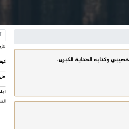
آ
هل 
صيبي وكتابه الهداية الكبرى.
كيف
هل 
لما
النب