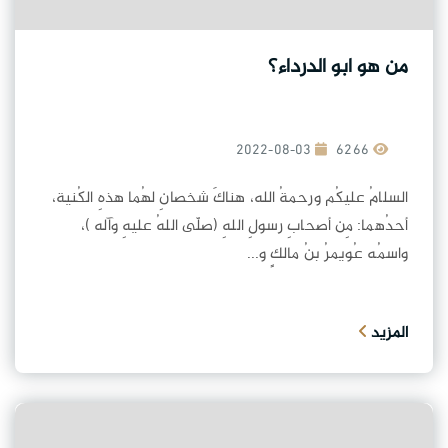
من هو ابو الدرداء؟
2022-08-03
6266
السلامُ عليكُم ورحمةُ الله، هناكَ شخصانِ لهُما هذهِ الكُنية،
أحدُهما: مِن أصحابِ رسولِ اللهِ (صلّى اللهُ عليهِ وآله )،
واسمُه عُويمرُ بنُ مالكٍ و...
المزيد