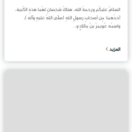
السلامُ عليكُم ورحمةُ الله، هناكَ شخصانِ لهُما هذهِ الكُنية،
أحدُهما: مِن أصحابِ رسولِ اللهِ (صلّى اللهُ عليهِ وآله )،
واسمُه عُويمرُ بنُ مالكٍ و...
المزيد