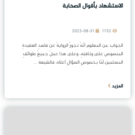
الاستشهاد بأقوال الصحابة
2023-08-31
1152
الجواب :من المعلوم أنّهُ تجوزُ الروايةُ عن فاسدِ العقيدةِ
المنصوص على وثاقتهِ، وعلى هذا عملَ جميعُ طوائفِ
المسلمين.أمّا بخصوصِ السؤالِ أعلاه، فالشيعة ...
المزيد