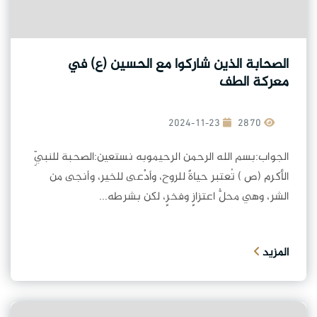
الصحابة الذين شاركوا مع الحسين (ع) في
معركة الطف
2024-11-23
2870
الجواب:بسم الله الرحمن الرحيموبه نستعين:الصحبة للنبيِّ
الأكرم (ص ) تُعتبر حياةً للروح، وأدْعى للخير، وأنجى من
الشر، وهي محلُّ اعتزازٍ وفخرٍ، لكن بشرطه...
المزيد