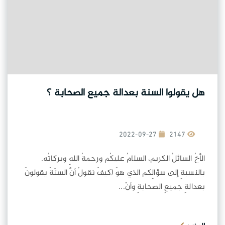
هل يقولوا السنة بعدالة جميع الصحابة ؟
2022-09-27
2147
الأخُ السائلُ الكريم، السلامُ عليكُم ورحمةُ اللهِ وبركاتُه.
بالنسبةِ إلى سؤالِكم الذي هوَ (كيفَ نقولُ أنَّ السنّةَ يقولونَ
بعدالةِ جميعِ الصحابةِ وأنّ...