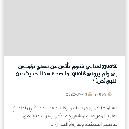
&quot;أحبابي فقوم يأتون من بعدي يؤمنون
بي ولم يروني&quot; ما صحة هذا الحديث عن
النبي(ص)؟
2022-07-13
24865
السلام عليكم ورحمة الله وبركاته : هذا الحديثُ مِن أحاديثِ
العامّةِ المعروفةِ والمشهورةِ عندَهم، وهوَ صحيحٌ وفقَ
مبانيهم الحديثيّة، وقد رواهُ الجمُّ ال...