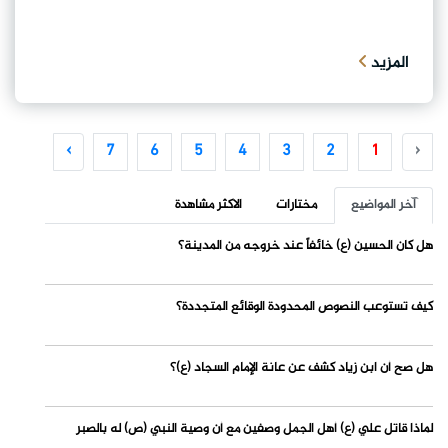
المزيد
›
7
6
5
4
3
2
1
‹
آخر المواضيع
مختارات
الاكثر مشاهدة
هل كان الحسين (ع) خائفاً عند خروجه من المدينة؟
كيف تستوعب النصوص المحدودة الوقائع المتجددة؟
هل صح أن ابن زياد كشف عن عانة الإمام السجاد (ع)؟
لماذا قاتل علي (ع) أهل الجمل وصفين مع أن وصية النبي (ص) له بالصبر