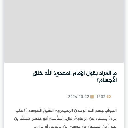
ما المراد بقول الإمام المهدي: الله خلق
الأجسام؟
2024-10-22
1202
الجواب:بسم الله الرحمن الرحيمروى الشيخ الطوسيّ (طاب
ثراه) بسنده عن الرهاويّ، قال: (حدَّثني أبو جعفر محمَّد بن
عليّ بن الحسين بن موسى بن بابويه، أو قال...