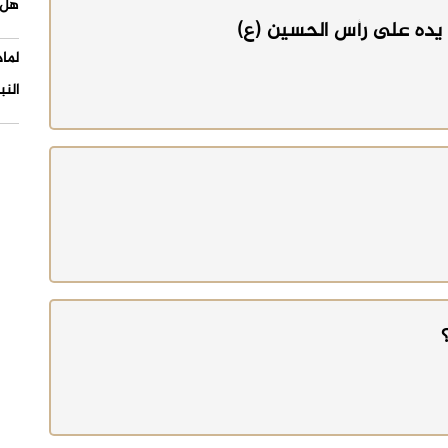
هل 
يده على رأس الحسين (ع)
لما
النب