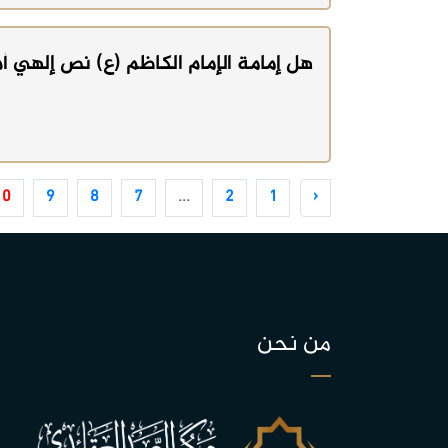
هل إمامة الإمام الكاظم (ع) نص إلهي أ
10
9
8
7
...
2
1
‹
من نحن