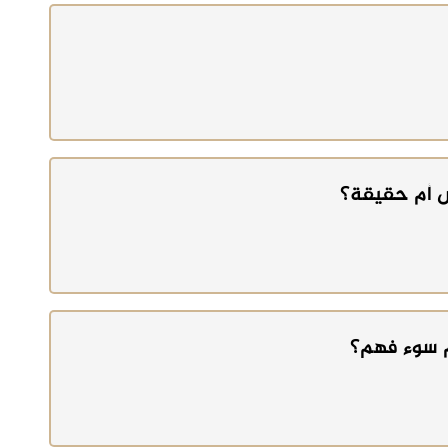
س أم حقيقة؟
م سوء فهم؟