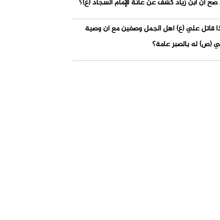
صح أن ابن زياد كشف عن عانة الإمام السجاد (ع)؟
ذا قاتل علي (ع) أهل الجمل وصفين مع أن وصية
ي (ص) له بالصبر عامة؟