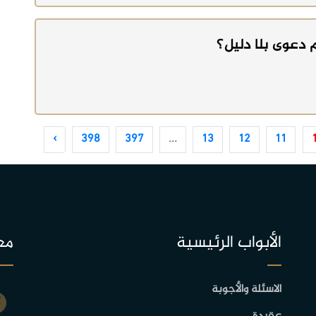
م دعوى بلا دليل؟
›
398
397
...
13
12
11
الأبواب الرئيسية
مع
الاسئلة والأجوبة